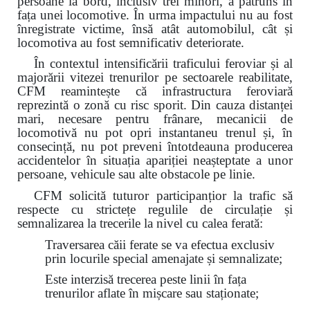
persoane la bord, inclusiv trei minori, a pătruns în
fața unei locomotive. În urma impactului nu au fost
înregistrate victime, însă atât automobilul, cât și
locomotiva au fost semnificativ deteriorate.
În contextul intensificării traficului feroviar și al
majorării vitezei trenurilor pe sectoarele reabilitate,
CFM reamintește că infrastructura feroviară
reprezintă o zonă cu risc sporit. Din cauza distanței
mari, necesare pentru frânare, mecanicii de
locomotivă nu pot opri instantaneu trenul și, în
consecință, nu pot preveni întotdeauna producerea
accidentelor în situația apariției neașteptate a unor
persoane, vehicule sau alte obstacole pe linie.
CFM solicită tuturor participanțior la trafic să
respecte cu strictețe regulile de circulație și
semnalizarea la trecerile la nivel cu calea ferată:
Traversarea căii ferate se va efectua exclusiv
prin locurile special amenajate și semnalizate;
Este interzisă trecerea peste linii în fața
trenurilor aflate în mișcare sau staționate;