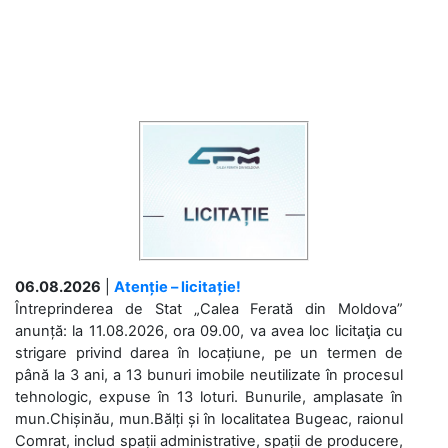
06.08.2026
|
Atenție – licitație!
Întreprinderea de Stat „Calea Ferată din Moldova”
anunță: la 11.08.2026, ora 09.00, va avea loc licitaţia cu
strigare privind darea în locațiune, pe un termen de
până la 3 ani, a 13 bunuri imobile neutilizate în procesul
tehnologic, expuse în 13 loturi. Bunurile, amplasate în
mun.Chișinău, mun.Bălți și în localitatea Bugeac, raionul
Comrat, includ spații administrative, spații de producere,