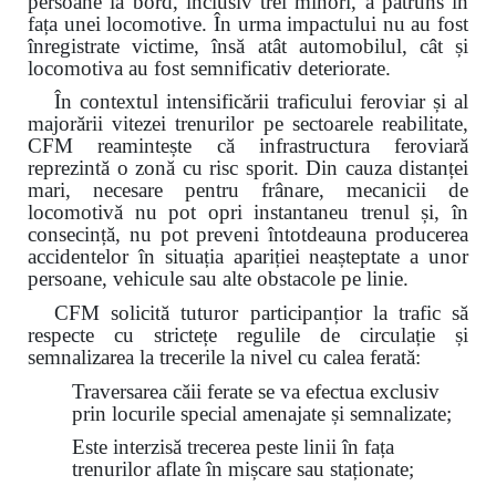
persoane la bord, inclusiv trei minori, a pătruns în
fața unei locomotive. În urma impactului nu au fost
înregistrate victime, însă atât automobilul, cât și
locomotiva au fost semnificativ deteriorate.
În contextul intensificării traficului feroviar și al
majorării vitezei trenurilor pe sectoarele reabilitate,
CFM reamintește că infrastructura feroviară
reprezintă o zonă cu risc sporit. Din cauza distanței
mari, necesare pentru frânare, mecanicii de
locomotivă nu pot opri instantaneu trenul și, în
consecință, nu pot preveni întotdeauna producerea
accidentelor în situația apariției neașteptate a unor
persoane, vehicule sau alte obstacole pe linie.
CFM solicită tuturor participanțior la trafic să
respecte cu strictețe regulile de circulație și
semnalizarea la trecerile la nivel cu calea ferată:
Traversarea căii ferate se va efectua exclusiv
prin locurile special amenajate și semnalizate;
Este interzisă trecerea peste linii în fața
trenurilor aflate în mișcare sau staționate;