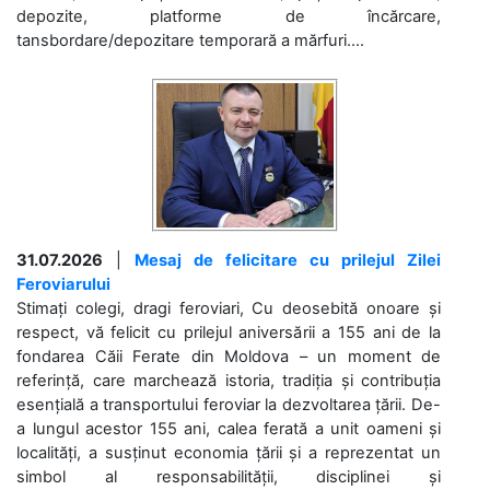
depozite, platforme de încărcare,
tansbordare/depozitare temporară a mărfuri....
31.07.2026
|
Mesaj de felicitare cu prilejul Zilei
Feroviarului
Stimați colegi, dragi feroviari, Cu deosebită onoare și
respect, vă felicit cu prilejul aniversării a 155 ani de la
fondarea Căii Ferate din Moldova – un moment de
referință, care marchează istoria, tradiția și contribuția
esențială a transportului feroviar la dezvoltarea țării. De-
a lungul acestor 155 ani, calea ferată a unit oameni și
localități, a susținut economia țării și a reprezentat un
simbol al responsabilității, disciplinei și