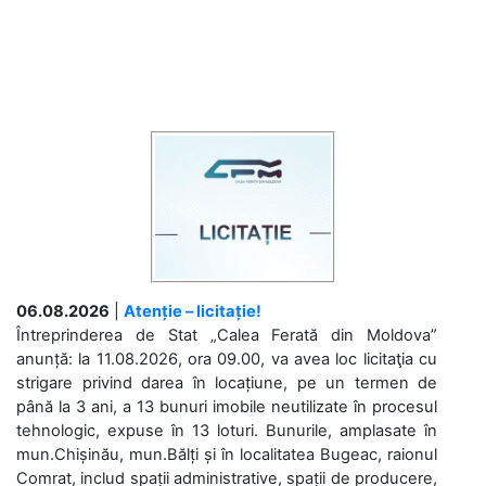
06.08.2026
|
Atenție – licitație!
Întreprinderea de Stat „Calea Ferată din Moldova”
anunță: la 11.08.2026, ora 09.00, va avea loc licitaţia cu
strigare privind darea în locațiune, pe un termen de
până la 3 ani, a 13 bunuri imobile neutilizate în procesul
tehnologic, expuse în 13 loturi. Bunurile, amplasate în
mun.Chișinău, mun.Bălți și în localitatea Bugeac, raionul
Comrat, includ spații administrative, spații de producere,