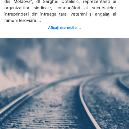
din Moldova”, dl Serghei Cotelinic, reprezentanți ai
organizațiilor sindicale, conducători ai sucursalelor
întreprinderii din întreaga țară, veterani și angajați ai
ramurii feroviare....
Afișați mai multe ...