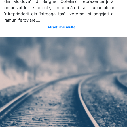
din Moldova”, dl Serghei Cotelinic, reprezentanți ai
organizațiilor sindicale, conducători ai sucursalelor
întreprinderii din întreaga țară, veterani și angajați ai
ramurii feroviare....
Afișați mai multe ...