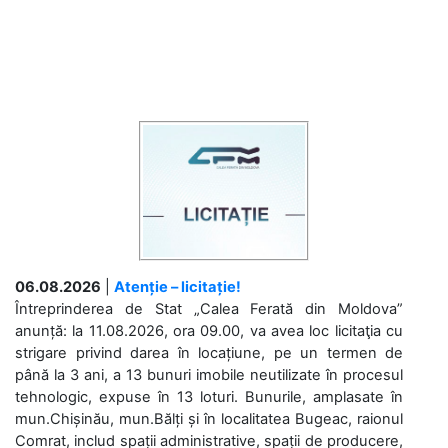
06.08.2026
|
Atenție – licitație!
Întreprinderea de Stat „Calea Ferată din Moldova”
anunță: la 11.08.2026, ora 09.00, va avea loc licitaţia cu
strigare privind darea în locațiune, pe un termen de
până la 3 ani, a 13 bunuri imobile neutilizate în procesul
tehnologic, expuse în 13 loturi. Bunurile, amplasate în
mun.Chișinău, mun.Bălți și în localitatea Bugeac, raionul
Comrat, includ spații administrative, spații de producere,