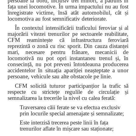
persoane la bord, inclusiv trei minori, a pătruns în
fața unei locomotive. În urma impactului nu au fost
înregistrate victime, însă atât automobilul, cât și
locomotiva au fost semnificativ deteriorate.
În contextul intensificării traficului feroviar și al
majorării vitezei trenurilor pe sectoarele reabilitate,
CFM reamintește că infrastructura feroviară
reprezintă o zonă cu risc sporit. Din cauza distanței
mari, necesare pentru frânare, mecanicii de
locomotivă nu pot opri instantaneu trenul și, în
consecință, nu pot preveni întotdeauna producerea
accidentelor în situația apariției neașteptate a unor
persoane, vehicule sau alte obstacole pe linie.
CFM solicită tuturor participanțior la trafic să
respecte cu strictețe regulile de circulație și
semnalizarea la trecerile la nivel cu calea ferată:
Traversarea căii ferate se va efectua exclusiv
prin locurile special amenajate și semnalizate;
Este interzisă trecerea peste linii în fața
trenurilor aflate în mișcare sau staționate;