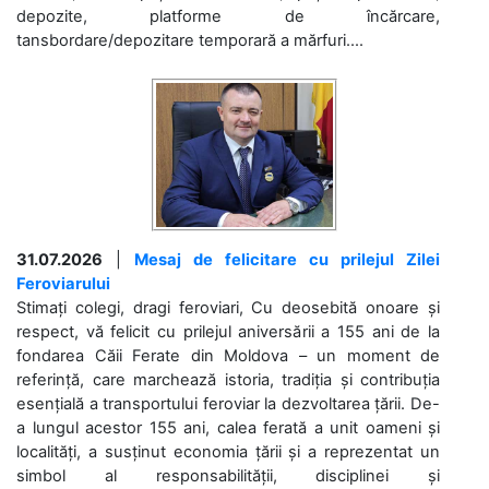
depozite, platforme de încărcare,
tansbordare/depozitare temporară a mărfuri....
31.07.2026
|
Mesaj de felicitare cu prilejul Zilei
Feroviarului
Stimați colegi, dragi feroviari, Cu deosebită onoare și
respect, vă felicit cu prilejul aniversării a 155 ani de la
fondarea Căii Ferate din Moldova – un moment de
referință, care marchează istoria, tradiția și contribuția
esențială a transportului feroviar la dezvoltarea țării. De-
a lungul acestor 155 ani, calea ferată a unit oameni și
localități, a susținut economia țării și a reprezentat un
simbol al responsabilității, disciplinei și