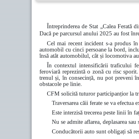
Întreprinderea de Stat „Calea Ferată di
Dacă pe parcursul anului 2025 au fost înre
Cel mai recent incident s-a produs în
automobil cu cinci persoane la bord, inclu
însă atât automobilul, cât și locomotiva au
În contextul intensificării traficului 
feroviară reprezintă o zonă cu risc spori
trenul și, în consecință, nu pot preveni î
obstacole pe linie.
CFM solicită tuturor participanțior la tra
Traversarea căii ferate se va efectua 
Este interzisă trecerea peste linii în f
Nu se admite aflarea, deplasarea sau st
Conducătorii auto sunt obligați să resp