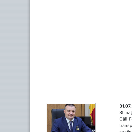
31.07
Stimaț
Căii 
transp
susțin