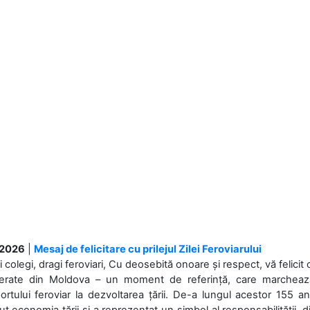
.2026
|
Mesaj de felicitare cu prilejul Zilei Feroviarului
i colegi, dragi feroviari, Cu deosebită onoare și respect, vă felicit 
Ferate din Moldova – un moment de referință, care marchează is
ortului feroviar la dezvoltarea țării. De-a lungul acestor 155 ani
ut economia țării și a reprezentat un simbol al responsabilității, d