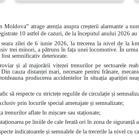
n Moldova” atrage atenția asupra creșterii alarmante a num
gistrate 10 astfel de cazuri, de la începutul anului 2026 au
 seara zilei de 6 iunie 2026, la trecerea la nivel de la k
siv trei minori, a pătruns în fața unei locomotive. În urma 
 fost semnificativ deteriorate.
feroviar și al majorării vitezei trenurilor pe sectoarele re
t. Din cauza distanței mari, necesare pentru frânare, mecan
ntotdeauna producerea accidentelor în situația apariției nea
fic să respecte cu strictețe regulile de circulație și semnalizar
exclusiv prin locurile special amenajate și semnalizate;
ața trenurilor aflate în mișcare sau staționate;
aționarea pe liniile de cale ferată ori în zona de siguranță a
ecte indicatoarele și semnalele de la trecerile la nivel cu ca