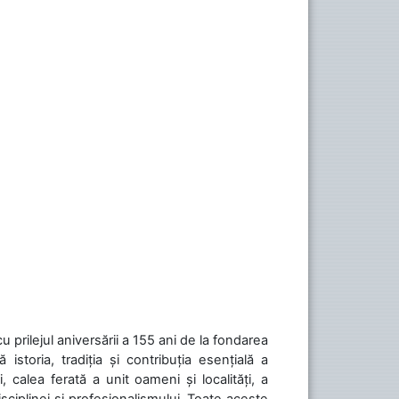
cu prilejul aniversării a 155 ani de la fondarea
toria, tradiția și contribuția esențială a
, calea ferată a unit oameni și localități, a
isciplinei și profesionalismului. Toate aceste