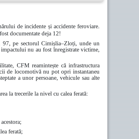
ărului de incidente și accidente feroviare.
 fost documentate deja 12!
m 97, pe sectorul Cimișlia–Zloți, unde un
impactului nu au fost înregistrate victime,
abilitate, CFM reamintește că infrastructura
icii de locomotivă nu pot opri instantaneu
șteptate a unor persoane, vehicule sau alte
ea la trecerile la nivel cu calea ferată:
 acestora;
lea ferată;