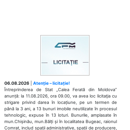
06.08.2026
|
Atenție – licitație!
Întreprinderea de Stat „Calea Ferată din Moldova”
anunță: la 11.08.2026, ora 09.00, va avea loc licitaţia cu
strigare privind darea în locațiune, pe un termen de
până la 3 ani, a 13 bunuri imobile neutilizate în procesul
tehnologic, expuse în 13 loturi. Bunurile, amplasate în
mun.Chișinău, mun.Bălți și în localitatea Bugeac, raionul
Comrat, includ spații administrative, spații de producere,