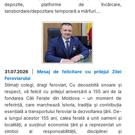
depozite, platforme de încărcare,
tansbordare/depozitare temporară a mărfuri....
31.07.2026
|
Mesaj de felicitare cu prilejul Zilei
Feroviarului
Stimați colegi, dragi feroviari, Cu deosebită onoare și
respect, vă felicit cu prilejul aniversării a 155 ani de la
fondarea Căii Ferate din Moldova – un moment de
referință, care marchează istoria, tradiția și contribuția
esențială a transportului feroviar la dezvoltarea țării. De-
a lungul acestor 155 ani, calea ferată a unit oameni și
localități, a susținut economia țării și a reprezentat un
simbol al responsabilității, disciplinei și