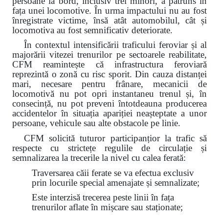
persoane la bord, inclusiv trei minori, a pătruns în
fața unei locomotive. În urma impactului nu au fost
înregistrate victime, însă atât automobilul, cât și
locomotiva au fost semnificativ deteriorate.
În contextul intensificării traficului feroviar și al
majorării vitezei trenurilor pe sectoarele reabilitate,
CFM reamintește că infrastructura feroviară
reprezintă o zonă cu risc sporit. Din cauza distanței
mari, necesare pentru frânare, mecanicii de
locomotivă nu pot opri instantaneu trenul și, în
consecință, nu pot preveni întotdeauna producerea
accidentelor în situația apariției neașteptate a unor
persoane, vehicule sau alte obstacole pe linie.
CFM solicită tuturor participanțior la trafic să
respecte cu strictețe regulile de circulație și
semnalizarea la trecerile la nivel cu calea ferată:
Traversarea căii ferate se va efectua exclusiv
prin locurile special amenajate și semnalizate;
Este interzisă trecerea peste linii în fața
trenurilor aflate în mișcare sau staționate;