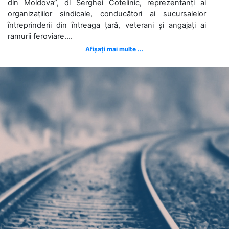
din Moldova”, dl Serghei Cotelinic, reprezentanți ai
organizațiilor sindicale, conducători ai sucursalelor
întreprinderii din întreaga țară, veterani și angajați ai
ramurii feroviare....
Afișați mai multe ...