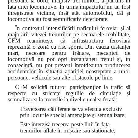
persoane la bord, inclusiv trei minori, a pătruns în
fața unei locomotive. În urma impactului nu au fost
înregistrate victime, însă atât automobilul, cât și
locomotiva au fost semnificativ deteriorate.
În contextul intensificării traficului feroviar și al
majorării vitezei trenurilor pe sectoarele reabilitate,
CFM reamintește că infrastructura feroviară
reprezintă o zonă cu risc sporit. Din cauza distanței
mari, necesare pentru frânare, mecanicii de
locomotivă nu pot opri instantaneu trenul și, în
consecință, nu pot preveni întotdeauna producerea
accidentelor în situația apariției neașteptate a unor
persoane, vehicule sau alte obstacole pe linie.
CFM solicită tuturor participanțior la trafic să
respecte cu strictețe regulile de circulație și
semnalizarea la trecerile la nivel cu calea ferată:
Traversarea căii ferate se va efectua exclusiv
prin locurile special amenajate și semnalizate;
Este interzisă trecerea peste linii în fața
trenurilor aflate în mișcare sau staționate;