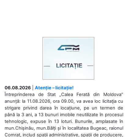
06.08.2026
|
Atenție – licitație!
Întreprinderea de Stat „Calea Ferată din Moldova”
anunță: la 11.08.2026, ora 09.00, va avea loc licitaţia cu
strigare privind darea în locațiune, pe un termen de
până la 3 ani, a 13 bunuri imobile neutilizate în procesul
tehnologic, expuse în 13 loturi. Bunurile, amplasate în
mun.Chișinău, mun.Bălți și în localitatea Bugeac, raionul
Comrat, includ spații administrative, spații de producere,