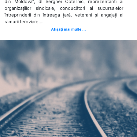
din Moldova”, dl Serghei Cotelinic, reprezentanți ai
organizațiilor sindicale, conducători ai sucursalelor
întreprinderii din întreaga țară, veterani și angajați ai
ramurii feroviare....
Afișați mai multe ...