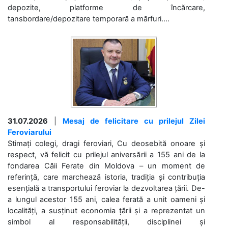
depozite, platforme de încărcare,
tansbordare/depozitare temporară a mărfuri....
31.07.2026
|
Mesaj de felicitare cu prilejul Zilei
Feroviarului
Stimați colegi, dragi feroviari, Cu deosebită onoare și
respect, vă felicit cu prilejul aniversării a 155 ani de la
fondarea Căii Ferate din Moldova – un moment de
referință, care marchează istoria, tradiția și contribuția
esențială a transportului feroviar la dezvoltarea țării. De-
a lungul acestor 155 ani, calea ferată a unit oameni și
localități, a susținut economia țării și a reprezentat un
simbol al responsabilității, disciplinei și