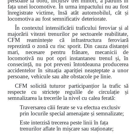
persoane la bord, inclusiv trei minori, a pătruns în
fața unei locomotive. În urma impactului nu au fost
înregistrate victime, însă atât automobilul, cât și
locomotiva au fost semnificativ deteriorate.
În contextul intensificării traficului feroviar și al
majorării vitezei trenurilor pe sectoarele reabilitate,
CFM reamintește că infrastructura feroviară
reprezintă o zonă cu risc sporit. Din cauza distanței
mari, necesare pentru frânare, mecanicii de
locomotivă nu pot opri instantaneu trenul și, în
consecință, nu pot preveni întotdeauna producerea
accidentelor în situația apariției neașteptate a unor
persoane, vehicule sau alte obstacole pe linie.
CFM solicită tuturor participanțior la trafic să
respecte cu strictețe regulile de circulație și
semnalizarea la trecerile la nivel cu calea ferată:
Traversarea căii ferate se va efectua exclusiv
prin locurile special amenajate și semnalizate;
Este interzisă trecerea peste linii în fața
trenurilor aflate în mișcare sau staționate;