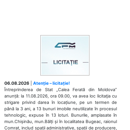
06.08.2026
|
Atenție – licitație!
Întreprinderea de Stat „Calea Ferată din Moldova”
anunță: la 11.08.2026, ora 09.00, va avea loc licitaţia cu
strigare privind darea în locațiune, pe un termen de
până la 3 ani, a 13 bunuri imobile neutilizate în procesul
tehnologic, expuse în 13 loturi. Bunurile, amplasate în
mun.Chișinău, mun.Bălți și în localitatea Bugeac, raionul
Comrat, includ spații administrative, spații de producere,