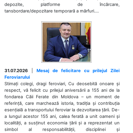
depozite, platforme de încărcare,
tansbordare/depozitare temporară a mărfuri....
31.07.2026
|
Mesaj de felicitare cu prilejul Zilei
Feroviarului
Stimați colegi, dragi feroviari, Cu deosebită onoare și
respect, vă felicit cu prilejul aniversării a 155 ani de la
fondarea Căii Ferate din Moldova – un moment de
referință, care marchează istoria, tradiția și contribuția
esențială a transportului feroviar la dezvoltarea țării. De-
a lungul acestor 155 ani, calea ferată a unit oameni și
localități, a susținut economia țării și a reprezentat un
simbol al responsabilității, disciplinei și