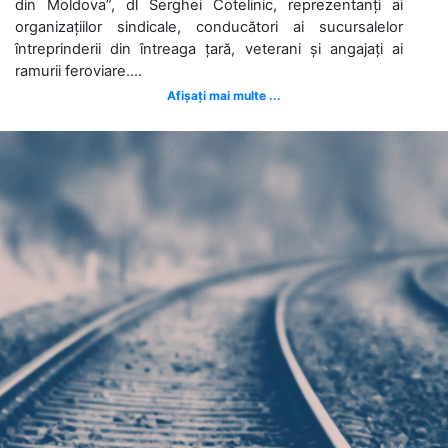
din Moldova”, dl Serghei Cotelinic, reprezentanți ai
organizațiilor sindicale, conducători ai sucursalelor
întreprinderii din întreaga țară, veterani și angajați ai
ramurii feroviare....
Afișați mai multe ...