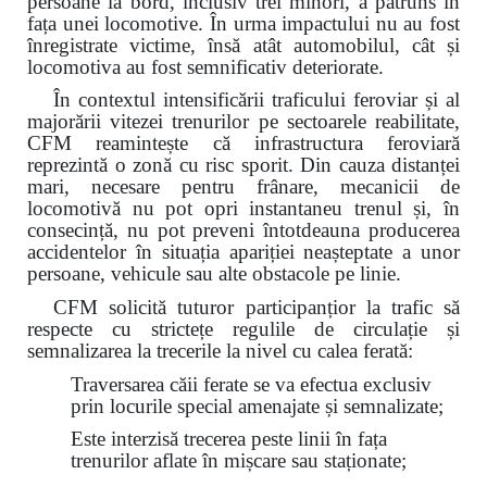
persoane la bord, inclusiv trei minori, a pătruns în
fața unei locomotive. În urma impactului nu au fost
înregistrate victime, însă atât automobilul, cât și
locomotiva au fost semnificativ deteriorate.
În contextul intensificării traficului feroviar și al
majorării vitezei trenurilor pe sectoarele reabilitate,
CFM reamintește că infrastructura feroviară
reprezintă o zonă cu risc sporit. Din cauza distanței
mari, necesare pentru frânare, mecanicii de
locomotivă nu pot opri instantaneu trenul și, în
consecință, nu pot preveni întotdeauna producerea
accidentelor în situația apariției neașteptate a unor
persoane, vehicule sau alte obstacole pe linie.
CFM solicită tuturor participanțior la trafic să
respecte cu strictețe regulile de circulație și
semnalizarea la trecerile la nivel cu calea ferată:
Traversarea căii ferate se va efectua exclusiv
prin locurile special amenajate și semnalizate;
Este interzisă trecerea peste linii în fața
trenurilor aflate în mișcare sau staționate;