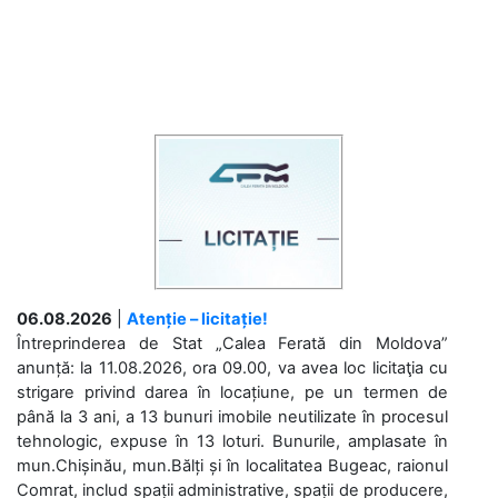
06.08.2026
|
Atenție – licitație!
Întreprinderea de Stat „Calea Ferată din Moldova”
anunță: la 11.08.2026, ora 09.00, va avea loc licitaţia cu
strigare privind darea în locațiune, pe un termen de
până la 3 ani, a 13 bunuri imobile neutilizate în procesul
tehnologic, expuse în 13 loturi. Bunurile, amplasate în
mun.Chișinău, mun.Bălți și în localitatea Bugeac, raionul
Comrat, includ spații administrative, spații de producere,