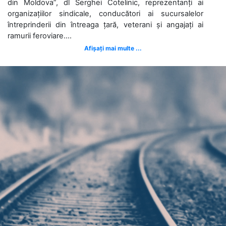
din Moldova”, dl Serghei Cotelinic, reprezentanți ai
organizațiilor sindicale, conducători ai sucursalelor
întreprinderii din întreaga țară, veterani și angajați ai
ramurii feroviare....
Afișați mai multe ...