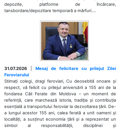
depozite, platforme de încărcare,
tansbordare/depozitare temporară a mărfuri....
31.07.2026
|
Mesaj de felicitare cu prilejul Zilei
Feroviarului
Stimați colegi, dragi feroviari, Cu deosebită onoare și
respect, vă felicit cu prilejul aniversării a 155 ani de la
fondarea Căii Ferate din Moldova – un moment de
referință, care marchează istoria, tradiția și contribuția
esențială a transportului feroviar la dezvoltarea țării. De-
a lungul acestor 155 ani, calea ferată a unit oameni și
localități, a susținut economia țării și a reprezentat un
simbol al responsabilității, disciplinei și