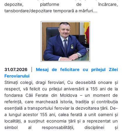
depozite, platforme de încărcare,
tansbordare/depozitare temporară a mărfuri....
31.07.2026
|
Mesaj de felicitare cu prilejul Zilei
Feroviarului
Stimați colegi, dragi feroviari, Cu deosebită onoare și
respect, vă felicit cu prilejul aniversării a 155 ani de la
fondarea Căii Ferate din Moldova – un moment de
referință, care marchează istoria, tradiția și contribuția
esențială a transportului feroviar la dezvoltarea țării. De-
a lungul acestor 155 ani, calea ferată a unit oameni și
localități, a susținut economia țării și a reprezentat un
simbol al responsabilității, disciplinei și