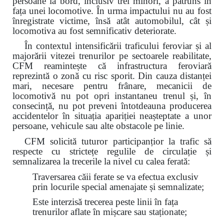
persoane la bord, inclusiv trei minori, a pătruns în
fața unei locomotive. În urma impactului nu au fost
înregistrate victime, însă atât automobilul, cât și
locomotiva au fost semnificativ deteriorate.
În contextul intensificării traficului feroviar și al
majorării vitezei trenurilor pe sectoarele reabilitate,
CFM reamintește că infrastructura feroviară
reprezintă o zonă cu risc sporit. Din cauza distanței
mari, necesare pentru frânare, mecanicii de
locomotivă nu pot opri instantaneu trenul și, în
consecință, nu pot preveni întotdeauna producerea
accidentelor în situația apariției neașteptate a unor
persoane, vehicule sau alte obstacole pe linie.
CFM solicită tuturor participanțior la trafic să
respecte cu strictețe regulile de circulație și
semnalizarea la trecerile la nivel cu calea ferată:
Traversarea căii ferate se va efectua exclusiv
prin locurile special amenajate și semnalizate;
Este interzisă trecerea peste linii în fața
trenurilor aflate în mișcare sau staționate;