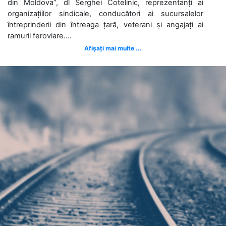
din Moldova”, dl Serghei Cotelinic, reprezentanți ai
organizațiilor sindicale, conducători ai sucursalelor
întreprinderii din întreaga țară, veterani și angajați ai
ramurii feroviare....
Afișați mai multe ...