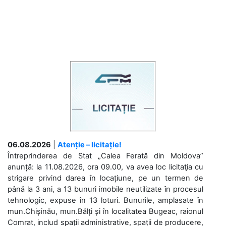
06.08.2026
|
Atenție – licitație!
Întreprinderea de Stat „Calea Ferată din Moldova”
anunță: la 11.08.2026, ora 09.00, va avea loc licitaţia cu
strigare privind darea în locațiune, pe un termen de
până la 3 ani, a 13 bunuri imobile neutilizate în procesul
tehnologic, expuse în 13 loturi. Bunurile, amplasate în
mun.Chișinău, mun.Bălți și în localitatea Bugeac, raionul
Comrat, includ spații administrative, spații de producere,