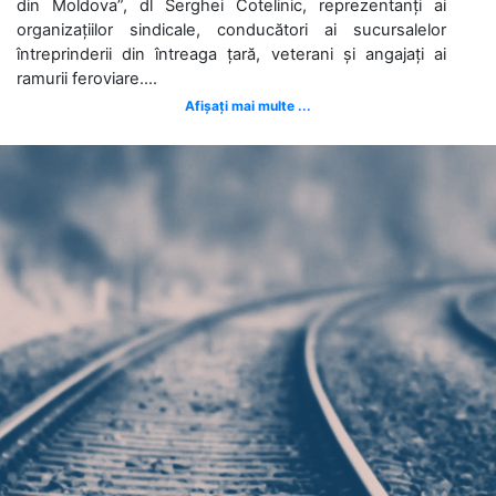
din Moldova”, dl Serghei Cotelinic, reprezentanți ai
organizațiilor sindicale, conducători ai sucursalelor
întreprinderii din întreaga țară, veterani și angajați ai
ramurii feroviare....
Afișați mai multe ...