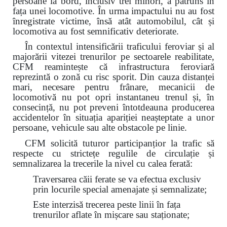
persoane la bord, inclusiv trei minori, a pătruns în
fața unei locomotive. În urma impactului nu au fost
înregistrate victime, însă atât automobilul, cât și
locomotiva au fost semnificativ deteriorate.
În contextul intensificării traficului feroviar și al
majorării vitezei trenurilor pe sectoarele reabilitate,
CFM reamintește că infrastructura feroviară
reprezintă o zonă cu risc sporit. Din cauza distanței
mari, necesare pentru frânare, mecanicii de
locomotivă nu pot opri instantaneu trenul și, în
consecință, nu pot preveni întotdeauna producerea
accidentelor în situația apariției neașteptate a unor
persoane, vehicule sau alte obstacole pe linie.
CFM solicită tuturor participanțior la trafic să
respecte cu strictețe regulile de circulație și
semnalizarea la trecerile la nivel cu calea ferată:
Traversarea căii ferate se va efectua exclusiv
prin locurile special amenajate și semnalizate;
Este interzisă trecerea peste linii în fața
trenurilor aflate în mișcare sau staționate;