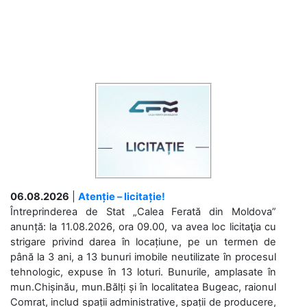
06.08.2026
|
Atenție – licitație!
Întreprinderea de Stat „Calea Ferată din Moldova”
anunță: la 11.08.2026, ora 09.00, va avea loc licitaţia cu
strigare privind darea în locațiune, pe un termen de
până la 3 ani, a 13 bunuri imobile neutilizate în procesul
tehnologic, expuse în 13 loturi. Bunurile, amplasate în
mun.Chișinău, mun.Bălți și în localitatea Bugeac, raionul
Comrat, includ spații administrative, spații de producere,