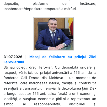
depozite, platforme de încărcare,
tansbordare/depozitare temporară a mărfuri....
31.07.2026
|
Mesaj de felicitare cu prilejul Zilei
Feroviarului
Stimați colegi, dragi feroviari, Cu deosebită onoare și
respect, vă felicit cu prilejul aniversării a 155 ani de la
fondarea Căii Ferate din Moldova – un moment de
referință, care marchează istoria, tradiția și contribuția
esențială a transportului feroviar la dezvoltarea țării. De-
a lungul acestor 155 ani, calea ferată a unit oameni și
localități, a susținut economia țării și a reprezentat un
simbol al responsabilității, disciplinei și