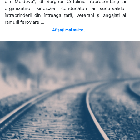
din Moldova”, dl Serghei Cotelinic, reprezentanți ai
organizațiilor sindicale, conducători ai sucursalelor
întreprinderii din întreaga țară, veterani și angajați ai
ramurii feroviare....
Afișați mai multe ...