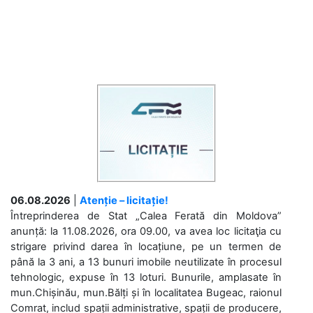
06.08.2026
|
Atenție – licitație!
Întreprinderea de Stat „Calea Ferată din Moldova”
anunță: la 11.08.2026, ora 09.00, va avea loc licitaţia cu
strigare privind darea în locațiune, pe un termen de
până la 3 ani, a 13 bunuri imobile neutilizate în procesul
tehnologic, expuse în 13 loturi. Bunurile, amplasate în
mun.Chișinău, mun.Bălți și în localitatea Bugeac, raionul
Comrat, includ spații administrative, spații de producere,