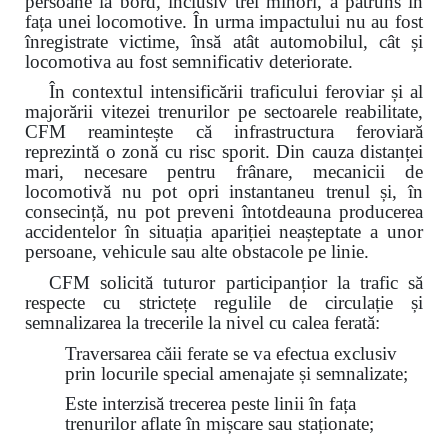
persoane la bord, inclusiv trei minori, a pătruns în
fața unei locomotive. În urma impactului nu au fost
înregistrate victime, însă atât automobilul, cât și
locomotiva au fost semnificativ deteriorate.
În contextul intensificării traficului feroviar și al
majorării vitezei trenurilor pe sectoarele reabilitate,
CFM reamintește că infrastructura feroviară
reprezintă o zonă cu risc sporit. Din cauza distanței
mari, necesare pentru frânare, mecanicii de
locomotivă nu pot opri instantaneu trenul și, în
consecință, nu pot preveni întotdeauna producerea
accidentelor în situația apariției neașteptate a unor
persoane, vehicule sau alte obstacole pe linie.
CFM solicită tuturor participanțior la trafic să
respecte cu strictețe regulile de circulație și
semnalizarea la trecerile la nivel cu calea ferată:
Traversarea căii ferate se va efectua exclusiv
prin locurile special amenajate și semnalizate;
Este interzisă trecerea peste linii în fața
trenurilor aflate în mișcare sau staționate;