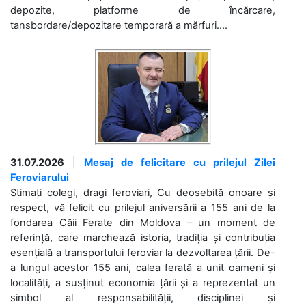
depozite, platforme de încărcare,
tansbordare/depozitare temporară a mărfuri....
31.07.2026
|
Mesaj de felicitare cu prilejul Zilei
Feroviarului
Stimați colegi, dragi feroviari, Cu deosebită onoare și
respect, vă felicit cu prilejul aniversării a 155 ani de la
fondarea Căii Ferate din Moldova – un moment de
referință, care marchează istoria, tradiția și contribuția
esențială a transportului feroviar la dezvoltarea țării. De-
a lungul acestor 155 ani, calea ferată a unit oameni și
localități, a susținut economia țării și a reprezentat un
simbol al responsabilității, disciplinei și