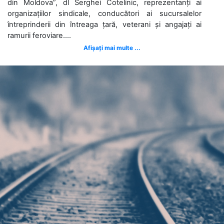
din Moldova”, dl Serghei Cotelinic, reprezentanți ai
organizațiilor sindicale, conducători ai sucursalelor
întreprinderii din întreaga țară, veterani și angajați ai
ramurii feroviare....
Afișați mai multe ...