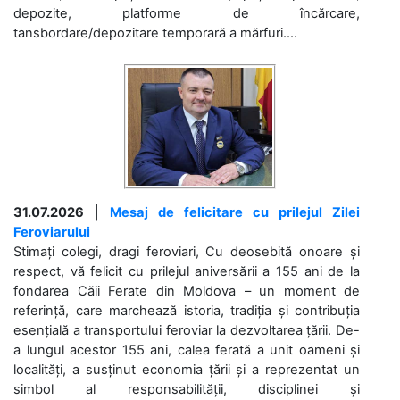
depozite, platforme de încărcare,
tansbordare/depozitare temporară a mărfuri....
31.07.2026
|
Mesaj de felicitare cu prilejul Zilei
Feroviarului
Stimați colegi, dragi feroviari, Cu deosebită onoare și
respect, vă felicit cu prilejul aniversării a 155 ani de la
fondarea Căii Ferate din Moldova – un moment de
referință, care marchează istoria, tradiția și contribuția
esențială a transportului feroviar la dezvoltarea țării. De-
a lungul acestor 155 ani, calea ferată a unit oameni și
localități, a susținut economia țării și a reprezentat un
simbol al responsabilității, disciplinei și