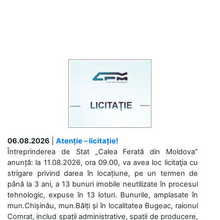
06.08.2026
|
Atenție – licitație!
Întreprinderea de Stat „Calea Ferată din Moldova”
anunță: la 11.08.2026, ora 09.00, va avea loc licitaţia cu
strigare privind darea în locațiune, pe un termen de
până la 3 ani, a 13 bunuri imobile neutilizate în procesul
tehnologic, expuse în 13 loturi. Bunurile, amplasate în
mun.Chișinău, mun.Bălți și în localitatea Bugeac, raionul
Comrat, includ spații administrative, spații de producere,