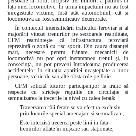
persoane la bord, inclusiv trei minori, a pătruns în
fața unei locomotive. În urma impactului nu au fost
înregistrate victime, însă atât automobilul, cât și
locomotiva au fost semnificativ deteriorate.
În contextul intensificării traficului feroviar și al
majorării vitezei trenurilor pe sectoarele reabilitate,
CFM reamintește că infrastructura feroviară
reprezintă o zonă cu risc sporit. Din cauza distanței
mari, necesare pentru frânare, mecanicii de
locomotivă nu pot opri instantaneu trenul și, în
consecință, nu pot preveni întotdeauna producerea
accidentelor în situația apariției neașteptate a unor
persoane, vehicule sau alte obstacole pe linie.
CFM solicită tuturor participanțior la trafic să
respecte cu strictețe regulile de circulație și
semnalizarea la trecerile la nivel cu calea ferată:
Traversarea căii ferate se va efectua exclusiv
prin locurile special amenajate și semnalizate;
Este interzisă trecerea peste linii în fața
trenurilor aflate în mișcare sau staționate;