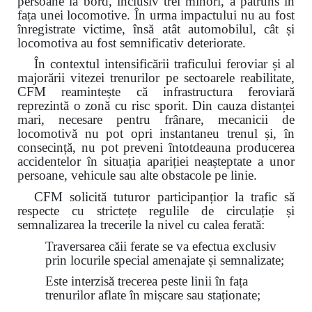
persoane la bord, inclusiv trei minori, a pătruns în
fața unei locomotive. În urma impactului nu au fost
înregistrate victime, însă atât automobilul, cât și
locomotiva au fost semnificativ deteriorate.
În contextul intensificării traficului feroviar și al
majorării vitezei trenurilor pe sectoarele reabilitate,
CFM reamintește că infrastructura feroviară
reprezintă o zonă cu risc sporit. Din cauza distanței
mari, necesare pentru frânare, mecanicii de
locomotivă nu pot opri instantaneu trenul și, în
consecință, nu pot preveni întotdeauna producerea
accidentelor în situația apariției neașteptate a unor
persoane, vehicule sau alte obstacole pe linie.
CFM solicită tuturor participanțior la trafic să
respecte cu strictețe regulile de circulație și
semnalizarea la trecerile la nivel cu calea ferată:
Traversarea căii ferate se va efectua exclusiv
prin locurile special amenajate și semnalizate;
Este interzisă trecerea peste linii în fața
trenurilor aflate în mișcare sau staționate;