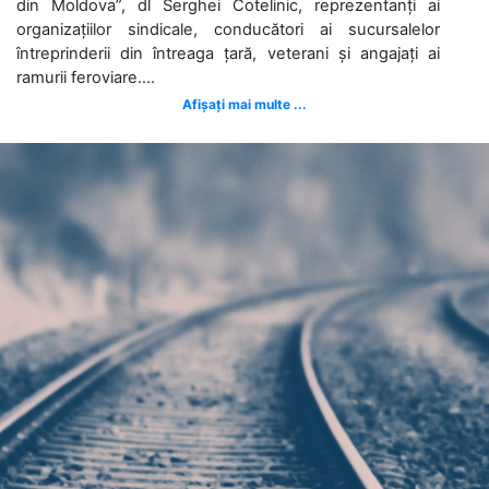
din Moldova”, dl Serghei Cotelinic, reprezentanți ai
organizațiilor sindicale, conducători ai sucursalelor
întreprinderii din întreaga țară, veterani și angajați ai
ramurii feroviare....
Afișați mai multe ...