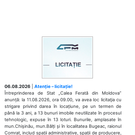
06.08.2026
|
Atenție – licitație!
Întreprinderea de Stat „Calea Ferată din Moldova”
anunță: la 11.08.2026, ora 09.00, va avea loc licitaţia cu
strigare privind darea în locațiune, pe un termen de
până la 3 ani, a 13 bunuri imobile neutilizate în procesul
tehnologic, expuse în 13 loturi. Bunurile, amplasate în
mun.Chișinău, mun.Bălți și în localitatea Bugeac, raionul
Comrat, includ spații administrative, spații de producere,