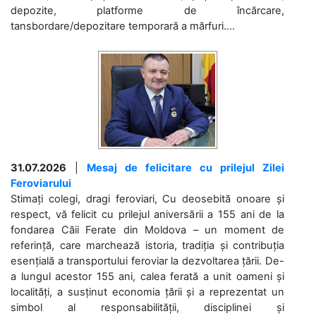
depozite, platforme de încărcare,
tansbordare/depozitare temporară a mărfuri....
31.07.2026
|
Mesaj de felicitare cu prilejul Zilei
Feroviarului
Stimați colegi, dragi feroviari, Cu deosebită onoare și
respect, vă felicit cu prilejul aniversării a 155 ani de la
fondarea Căii Ferate din Moldova – un moment de
referință, care marchează istoria, tradiția și contribuția
esențială a transportului feroviar la dezvoltarea țării. De-
a lungul acestor 155 ani, calea ferată a unit oameni și
localități, a susținut economia țării și a reprezentat un
simbol al responsabilității, disciplinei și