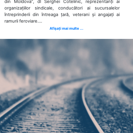
din Moldova”, dl Serghei Cotelinic, reprezentanți ai
organizațiilor sindicale, conducători ai sucursalelor
întreprinderii din întreaga țară, veterani și angajați ai
ramurii feroviare....
Afișați mai multe ...