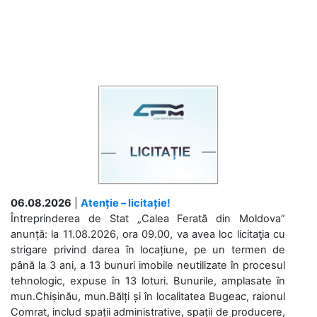
06.08.2026
|
Atenție – licitație!
Întreprinderea de Stat „Calea Ferată din Moldova”
anunță: la 11.08.2026, ora 09.00, va avea loc licitaţia cu
strigare privind darea în locațiune, pe un termen de
până la 3 ani, a 13 bunuri imobile neutilizate în procesul
tehnologic, expuse în 13 loturi. Bunurile, amplasate în
mun.Chișinău, mun.Bălți și în localitatea Bugeac, raionul
Comrat, includ spații administrative, spații de producere,