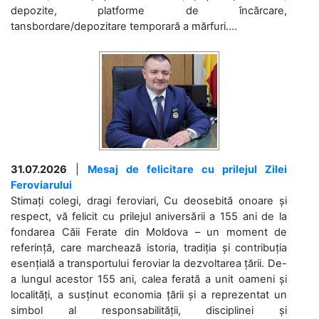
depozite, platforme de încărcare,
tansbordare/depozitare temporară a mărfuri....
31.07.2026
|
Mesaj de felicitare cu prilejul Zilei
Feroviarului
Stimați colegi, dragi feroviari, Cu deosebită onoare și
respect, vă felicit cu prilejul aniversării a 155 ani de la
fondarea Căii Ferate din Moldova – un moment de
referință, care marchează istoria, tradiția și contribuția
esențială a transportului feroviar la dezvoltarea țării. De-
a lungul acestor 155 ani, calea ferată a unit oameni și
localități, a susținut economia țării și a reprezentat un
simbol al responsabilității, disciplinei și