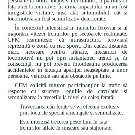
persoane la bord, inclusiv trei minori, a pătruns în
fața unei locomotive. În urma impactului nu au fost
înregistrate victime, însă atât automobilul, cât și
locomotiva au fost semnificativ deteriorate.
În contextul intensificării traficului feroviar și al
majorării vitezei trenurilor pe sectoarele reabilitate,
CFM reamintește că infrastructura feroviară
reprezintă o zonă cu risc sporit. Din cauza distanței
mari, necesare pentru frânare, mecanicii de
locomotivă nu pot opri instantaneu trenul și, în
consecință, nu pot preveni întotdeauna producerea
accidentelor în situația apariției neașteptate a unor
persoane, vehicule sau alte obstacole pe linie.
CFM solicită tuturor participanțior la trafic să
respecte cu strictețe regulile de circulație și
semnalizarea la trecerile la nivel cu calea ferată:
Traversarea căii ferate se va efectua exclusiv
prin locurile special amenajate și semnalizate;
Este interzisă trecerea peste linii în fața
trenurilor aflate în mișcare sau staționate;