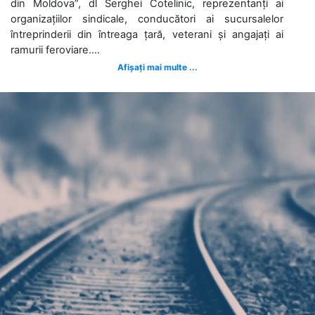
din Moldova”, dl Serghei Cotelinic, reprezentanți ai
organizațiilor sindicale, conducători ai sucursalelor
întreprinderii din întreaga țară, veterani și angajați ai
ramurii feroviare....
Afișați mai multe ...