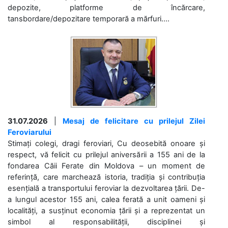
depozite, platforme de încărcare,
tansbordare/depozitare temporară a mărfuri....
31.07.2026
|
Mesaj de felicitare cu prilejul Zilei
Feroviarului
Stimați colegi, dragi feroviari, Cu deosebită onoare și
respect, vă felicit cu prilejul aniversării a 155 ani de la
fondarea Căii Ferate din Moldova – un moment de
referință, care marchează istoria, tradiția și contribuția
esențială a transportului feroviar la dezvoltarea țării. De-
a lungul acestor 155 ani, calea ferată a unit oameni și
localități, a susținut economia țării și a reprezentat un
simbol al responsabilității, disciplinei și