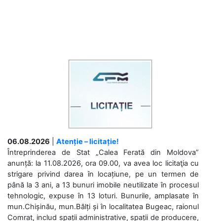
06.08.2026
|
Atenție – licitație!
Întreprinderea de Stat „Calea Ferată din Moldova”
anunță: la 11.08.2026, ora 09.00, va avea loc licitaţia cu
strigare privind darea în locațiune, pe un termen de
până la 3 ani, a 13 bunuri imobile neutilizate în procesul
tehnologic, expuse în 13 loturi. Bunurile, amplasate în
mun.Chișinău, mun.Bălți și în localitatea Bugeac, raionul
Comrat, includ spații administrative, spații de producere,