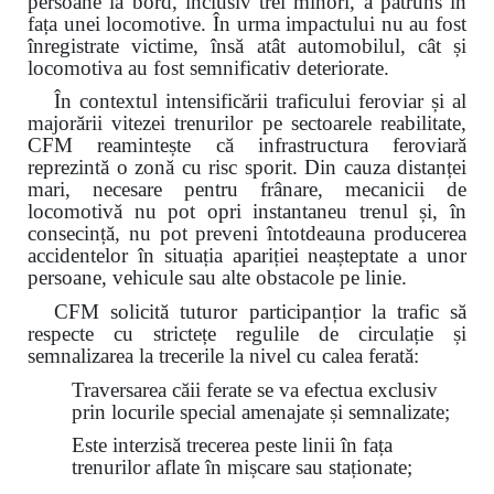
persoane la bord, inclusiv trei minori, a pătruns în
fața unei locomotive. În urma impactului nu au fost
înregistrate victime, însă atât automobilul, cât și
locomotiva au fost semnificativ deteriorate.
În contextul intensificării traficului feroviar și al
majorării vitezei trenurilor pe sectoarele reabilitate,
CFM reamintește că infrastructura feroviară
reprezintă o zonă cu risc sporit. Din cauza distanței
mari, necesare pentru frânare, mecanicii de
locomotivă nu pot opri instantaneu trenul și, în
consecință, nu pot preveni întotdeauna producerea
accidentelor în situația apariției neașteptate a unor
persoane, vehicule sau alte obstacole pe linie.
CFM solicită tuturor participanțior la trafic să
respecte cu strictețe regulile de circulație și
semnalizarea la trecerile la nivel cu calea ferată:
Traversarea căii ferate se va efectua exclusiv
prin locurile special amenajate și semnalizate;
Este interzisă trecerea peste linii în fața
trenurilor aflate în mișcare sau staționate;