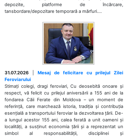
depozite, platforme de încărcare,
tansbordare/depozitare temporară a mărfuri....
31.07.2026
|
Mesaj de felicitare cu prilejul Zilei
Feroviarului
Stimați colegi, dragi feroviari, Cu deosebită onoare și
respect, vă felicit cu prilejul aniversării a 155 ani de la
fondarea Căii Ferate din Moldova – un moment de
referință, care marchează istoria, tradiția și contribuția
esențială a transportului feroviar la dezvoltarea țării. De-
a lungul acestor 155 ani, calea ferată a unit oameni și
localități, a susținut economia țării și a reprezentat un
simbol al responsabilității, disciplinei și