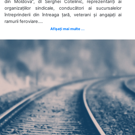
din Moldova”, dl Serghei Cotelinic, reprezentanți ai
organizațiilor sindicale, conducători ai sucursalelor
întreprinderii din întreaga țară, veterani și angajați ai
ramurii feroviare....
Afișați mai multe ...