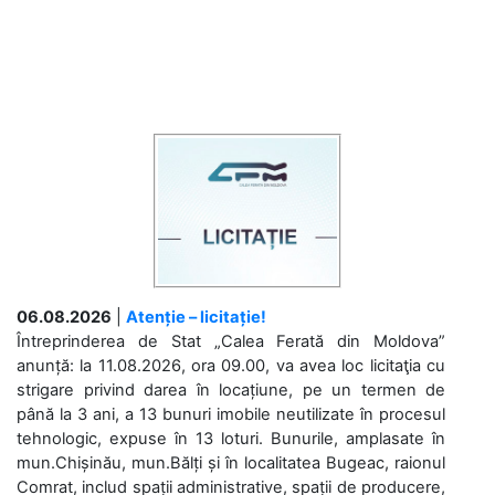
06.08.2026
|
Atenție – licitație!
Întreprinderea de Stat „Calea Ferată din Moldova”
anunță: la 11.08.2026, ora 09.00, va avea loc licitaţia cu
strigare privind darea în locațiune, pe un termen de
până la 3 ani, a 13 bunuri imobile neutilizate în procesul
tehnologic, expuse în 13 loturi. Bunurile, amplasate în
mun.Chișinău, mun.Bălți și în localitatea Bugeac, raionul
Comrat, includ spații administrative, spații de producere,