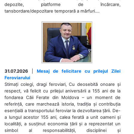
depozite, platforme de încărcare,
tansbordare/depozitare temporară a mărfuri....
31.07.2026
|
Mesaj de felicitare cu prilejul Zilei
Feroviarului
Stimați colegi, dragi feroviari, Cu deosebită onoare și
respect, vă felicit cu prilejul aniversării a 155 ani de la
fondarea Căii Ferate din Moldova – un moment de
referință, care marchează istoria, tradiția și contribuția
esențială a transportului feroviar la dezvoltarea țării. De-
a lungul acestor 155 ani, calea ferată a unit oameni și
localități, a susținut economia țării și a reprezentat un
simbol al responsabilității, disciplinei și