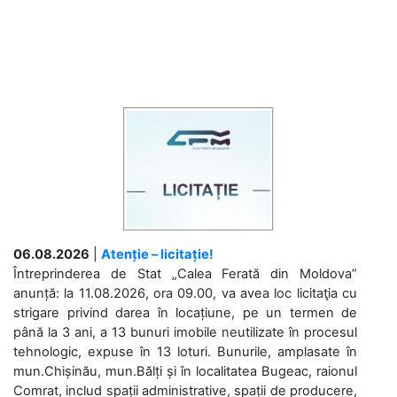
06.08.2026
|
Atenție – licitație!
Întreprinderea de Stat „Calea Ferată din Moldova”
anunță: la 11.08.2026, ora 09.00, va avea loc licitaţia cu
strigare privind darea în locațiune, pe un termen de
până la 3 ani, a 13 bunuri imobile neutilizate în procesul
tehnologic, expuse în 13 loturi. Bunurile, amplasate în
mun.Chișinău, mun.Bălți și în localitatea Bugeac, raionul
Comrat, includ spații administrative, spații de producere,