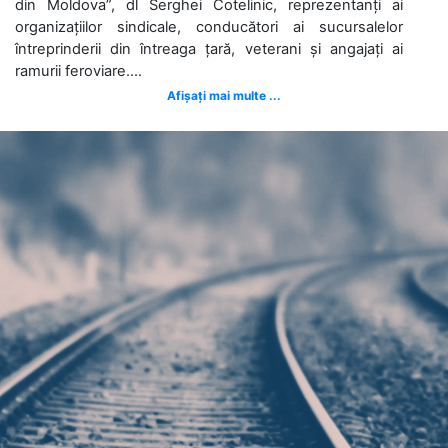
din Moldova”, dl Serghei Cotelinic, reprezentanți ai
organizațiilor sindicale, conducători ai sucursalelor
întreprinderii din întreaga țară, veterani și angajați ai
ramurii feroviare....
Afișați mai multe ...