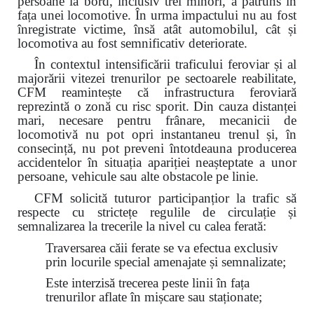
persoane la bord, inclusiv trei minori, a pătruns în
fața unei locomotive. În urma impactului nu au fost
înregistrate victime, însă atât automobilul, cât și
locomotiva au fost semnificativ deteriorate.
În contextul intensificării traficului feroviar și al
majorării vitezei trenurilor pe sectoarele reabilitate,
CFM reamintește că infrastructura feroviară
reprezintă o zonă cu risc sporit. Din cauza distanței
mari, necesare pentru frânare, mecanicii de
locomotivă nu pot opri instantaneu trenul și, în
consecință, nu pot preveni întotdeauna producerea
accidentelor în situația apariției neașteptate a unor
persoane, vehicule sau alte obstacole pe linie.
CFM solicită tuturor participanțior la trafic să
respecte cu strictețe regulile de circulație și
semnalizarea la trecerile la nivel cu calea ferată:
Traversarea căii ferate se va efectua exclusiv
prin locurile special amenajate și semnalizate;
Este interzisă trecerea peste linii în fața
trenurilor aflate în mișcare sau staționate;