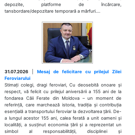
depozite, platforme de încărcare,
tansbordare/depozitare temporară a mărfuri....
31.07.2026
|
Mesaj de felicitare cu prilejul Zilei
Feroviarului
Stimați colegi, dragi feroviari, Cu deosebită onoare și
respect, vă felicit cu prilejul aniversării a 155 ani de la
fondarea Căii Ferate din Moldova – un moment de
referință, care marchează istoria, tradiția și contribuția
esențială a transportului feroviar la dezvoltarea țării. De-
a lungul acestor 155 ani, calea ferată a unit oameni și
localități, a susținut economia țării și a reprezentat un
simbol al responsabilității, disciplinei și