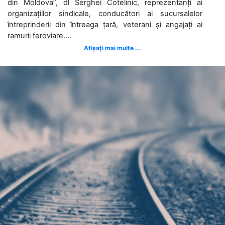
din Moldova”, dl Serghei Cotelinic, reprezentanți ai
organizațiilor sindicale, conducători ai sucursalelor
întreprinderii din întreaga țară, veterani și angajați ai
ramurii feroviare....
Afișați mai multe ...