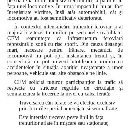
persoane la bord, inclusiv trei minori, a pătruns în
fața unei locomotive. În urma impactului nu au fost
înregistrate victime, însă atât automobilul, cât și
locomotiva au fost semnificativ deteriorate.
În contextul intensificării traficului feroviar și al
majorării vitezei trenurilor pe sectoarele reabilitate,
CFM reamintește că infrastructura feroviară
reprezintă o zonă cu risc sporit. Din cauza distanței
mari, necesare pentru frânare, mecanicii de
locomotivă nu pot opri instantaneu trenul și, în
consecință, nu pot preveni întotdeauna producerea
accidentelor în situația apariției neașteptate a unor
persoane, vehicule sau alte obstacole pe linie.
CFM solicită tuturor participanțior la trafic să
respecte cu strictețe regulile de circulație și
semnalizarea la trecerile la nivel cu calea ferată:
Traversarea căii ferate se va efectua exclusiv
prin locurile special amenajate și semnalizate;
Este interzisă trecerea peste linii în fața
trenurilor aflate în mișcare sau staționate;