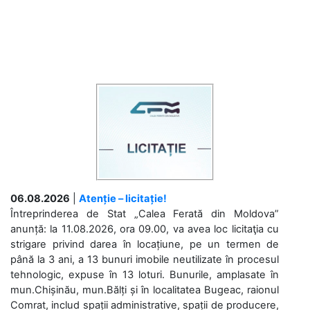
06.08.2026
|
Atenție – licitație!
Întreprinderea de Stat „Calea Ferată din Moldova”
anunță: la 11.08.2026, ora 09.00, va avea loc licitaţia cu
strigare privind darea în locațiune, pe un termen de
până la 3 ani, a 13 bunuri imobile neutilizate în procesul
tehnologic, expuse în 13 loturi. Bunurile, amplasate în
mun.Chișinău, mun.Bălți și în localitatea Bugeac, raionul
Comrat, includ spații administrative, spații de producere,