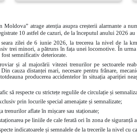
n Moldova” atrage atenția asupra creșterii alarmante a num
gistrate 10 astfel de cazuri, de la începutul anului 2026 au
 seara zilei de 6 iunie 2026, la trecerea la nivel de la k
siv trei minori, a pătruns în fața unei locomotive. În urma 
 fost semnificativ deteriorate.
feroviar și al majorării vitezei trenurilor pe sectoarele re
t. Din cauza distanței mari, necesare pentru frânare, mecan
ntotdeauna producerea accidentelor în situația apariției nea
fic să respecte cu strictețe regulile de circulație și semnalizar
exclusiv prin locurile special amenajate și semnalizate;
ața trenurilor aflate în mișcare sau staționate;
aționarea pe liniile de cale ferată ori în zona de siguranță a
ecte indicatoarele și semnalele de la trecerile la nivel cu ca