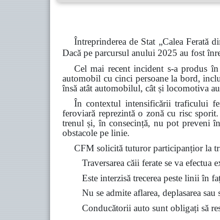
Întreprinderea de Stat „Calea Ferată di
Dacă pe parcursul anului 2025 au fost înre
Cel mai recent incident s-a produs în
automobil cu cinci persoane la bord, inclu
însă atât automobilul, cât și locomotiva au
În contextul intensificării traficului 
feroviară reprezintă o zonă cu risc spori
trenul și, în consecință, nu pot preveni î
obstacole pe linie.
CFM solicită tuturor participanțior la tra
Traversarea căii ferate se va efectua 
Este interzisă trecerea peste linii în f
Nu se admite aflarea, deplasarea sau st
Conducătorii auto sunt obligați să resp