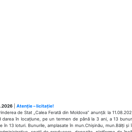
.2026
|
Atenție – licitație!
rinderea de Stat „Calea Ferată din Moldova” anunță: la 11.08.2026,
d darea în locațiune, pe un termen de până la 3 ani, a 13 bunuri
 în 13 loturi. Bunurile, amplasate în mun.Chișinău, mun.Bălți și 
 administrative, spații de producere, depozite, platforme de în