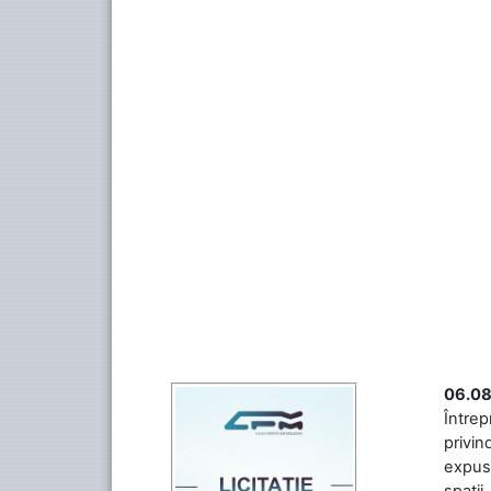
06.08
Întrep
privin
expuse
spații