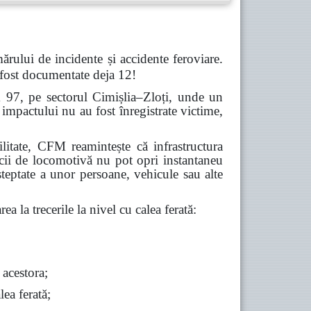
ărului de incidente și accidente feroviare.
 fost documentate deja 12!
m 97, pe sectorul Cimișlia–Zloți, unde un
impactului nu au fost înregistrate victime,
abilitate, CFM reamintește că infrastructura
icii de locomotivă nu pot opri instantaneu
șteptate a unor persoane, vehicule sau alte
ea la trecerile la nivel cu calea ferată:
 acestora;
lea ferată;