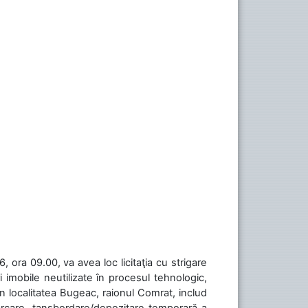
 ora 09.00, va avea loc licitaţia cu strigare
 imobile neutilizate în procesul tehnologic,
în localitatea Bugeac, raionul Comrat, includ
cărcare, tansbordare/depozitare temporară a