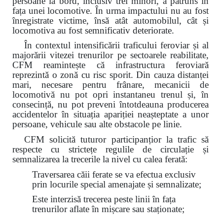
persoane la bord, inclusiv trei minori, a pătruns în
fața unei locomotive. În urma impactului nu au fost
înregistrate victime, însă atât automobilul, cât și
locomotiva au fost semnificativ deteriorate.
În contextul intensificării traficului feroviar și al
majorării vitezei trenurilor pe sectoarele reabilitate,
CFM reamintește că infrastructura feroviară
reprezintă o zonă cu risc sporit. Din cauza distanței
mari, necesare pentru frânare, mecanicii de
locomotivă nu pot opri instantaneu trenul și, în
consecință, nu pot preveni întotdeauna producerea
accidentelor în situația apariției neașteptate a unor
persoane, vehicule sau alte obstacole pe linie.
CFM solicită tuturor participanțior la trafic să
respecte cu strictețe regulile de circulație și
semnalizarea la trecerile la nivel cu calea ferată:
Traversarea căii ferate se va efectua exclusiv
prin locurile special amenajate și semnalizate;
Este interzisă trecerea peste linii în fața
trenurilor aflate în mișcare sau staționate;