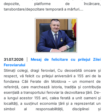
depozite, platforme de încărcare,
tansbordare/depozitare temporară a mărfuri....
31.07.2026
|
Mesaj de felicitare cu prilejul Zilei
Feroviarului
Stimați colegi, dragi feroviari, Cu deosebită onoare și
respect, vă felicit cu prilejul aniversării a 155 ani de la
fondarea Căii Ferate din Moldova – un moment de
referință, care marchează istoria, tradiția și contribuția
esențială a transportului feroviar la dezvoltarea țării. De-
a lungul acestor 155 ani, calea ferată a unit oameni și
localități, a susținut economia țării și a reprezentat un
simbol al responsabilității, disciplinei și