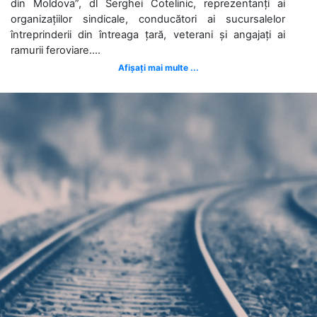
din Moldova”, dl Serghei Cotelinic, reprezentanți ai
organizațiilor sindicale, conducători ai sucursalelor
întreprinderii din întreaga țară, veterani și angajați ai
ramurii feroviare....
Afișați mai multe ...