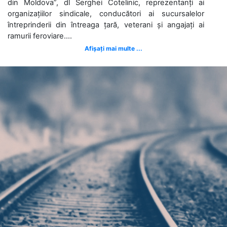
din Moldova”, dl Serghei Cotelinic, reprezentanți ai
organizațiilor sindicale, conducători ai sucursalelor
întreprinderii din întreaga țară, veterani și angajați ai
ramurii feroviare....
Afișați mai multe ...