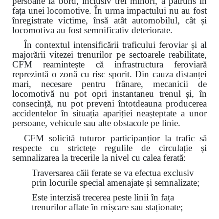
persoane la bord, inclusiv trei minori, a pătruns în
fața unei locomotive. În urma impactului nu au fost
înregistrate victime, însă atât automobilul, cât și
locomotiva au fost semnificativ deteriorate.
În contextul intensificării traficului feroviar și al
majorării vitezei trenurilor pe sectoarele reabilitate,
CFM reamintește că infrastructura feroviară
reprezintă o zonă cu risc sporit. Din cauza distanței
mari, necesare pentru frânare, mecanicii de
locomotivă nu pot opri instantaneu trenul și, în
consecință, nu pot preveni întotdeauna producerea
accidentelor în situația apariției neașteptate a unor
persoane, vehicule sau alte obstacole pe linie.
CFM solicită tuturor participanțior la trafic să
respecte cu strictețe regulile de circulație și
semnalizarea la trecerile la nivel cu calea ferată:
Traversarea căii ferate se va efectua exclusiv
prin locurile special amenajate și semnalizate;
Este interzisă trecerea peste linii în fața
trenurilor aflate în mișcare sau staționate;