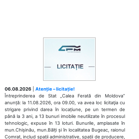
06.08.2026
|
Atenție – licitație!
Întreprinderea de Stat „Calea Ferată din Moldova”
anunță: la 11.08.2026, ora 09.00, va avea loc licitaţia cu
strigare privind darea în locațiune, pe un termen de
până la 3 ani, a 13 bunuri imobile neutilizate în procesul
tehnologic, expuse în 13 loturi. Bunurile, amplasate în
mun.Chișinău, mun.Bălți și în localitatea Bugeac, raionul
Comrat, includ spații administrative, spații de producere,