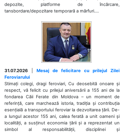
depozite, platforme de încărcare,
tansbordare/depozitare temporară a mărfuri....
31.07.2026
|
Mesaj de felicitare cu prilejul Zilei
Feroviarului
Stimați colegi, dragi feroviari, Cu deosebită onoare și
respect, vă felicit cu prilejul aniversării a 155 ani de la
fondarea Căii Ferate din Moldova – un moment de
referință, care marchează istoria, tradiția și contribuția
esențială a transportului feroviar la dezvoltarea țării. De-
a lungul acestor 155 ani, calea ferată a unit oameni și
localități, a susținut economia țării și a reprezentat un
simbol al responsabilității, disciplinei și