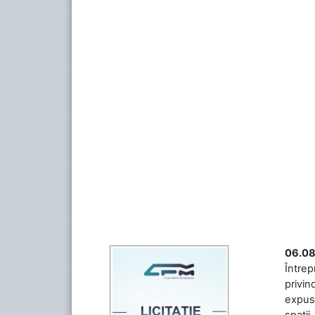
06.08
Întrep
privin
expuse
spații