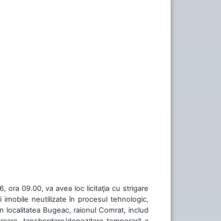
 ora 09.00, va avea loc licitaţia cu strigare
 imobile neutilizate în procesul tehnologic,
în localitatea Bugeac, raionul Comrat, includ
cărcare, tansbordare/depozitare temporară a