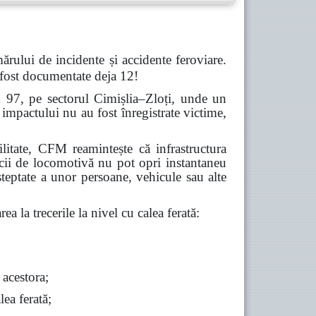
ărului de incidente și accidente feroviare.
 fost documentate deja 12!
m 97, pe sectorul Cimișlia–Zloți, unde un
impactului nu au fost înregistrate victime,
abilitate, CFM reamintește că infrastructura
icii de locomotivă nu pot opri instantaneu
șteptate a unor persoane, vehicule sau alte
ea la trecerile la nivel cu calea ferată:
 acestora;
lea ferată;