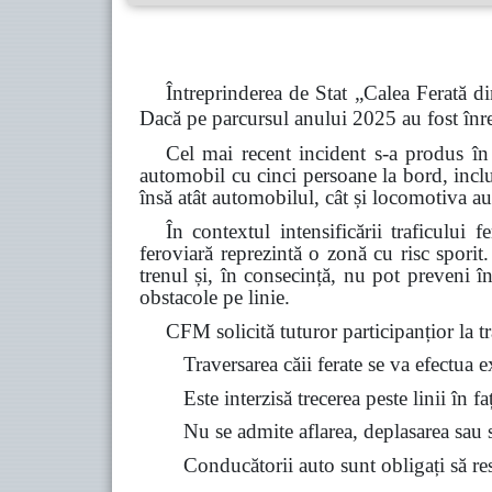
Întreprinderea de Stat „Calea Ferată di
Dacă pe parcursul anului 2025 au fost înre
Cel mai recent incident s-a produs în
automobil cu cinci persoane la bord, inclu
însă atât automobilul, cât și locomotiva au
În contextul intensificării traficului 
feroviară reprezintă o zonă cu risc spori
trenul și, în consecință, nu pot preveni î
obstacole pe linie.
CFM solicită tuturor participanțior la tra
Traversarea căii ferate se va efectua 
Este interzisă trecerea peste linii în f
Nu se admite aflarea, deplasarea sau st
Conducătorii auto sunt obligați să resp