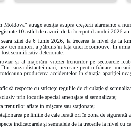
n Moldova” atrage atenția asupra creșterii alarmante a num
gistrate 10 astfel de cazuri, de la începutul anului 2026 au
 seara zilei de 6 iunie 2026, la trecerea la nivel de la k
siv trei minori, a pătruns în fața unei locomotive. În urma 
 fost semnificativ deteriorate.
feroviar și al majorării vitezei trenurilor pe sectoarele re
t. Din cauza distanței mari, necesare pentru frânare, mecan
ntotdeauna producerea accidentelor în situația apariției nea
fic să respecte cu strictețe regulile de circulație și semnalizar
exclusiv prin locurile special amenajate și semnalizate;
ața trenurilor aflate în mișcare sau staționate;
aționarea pe liniile de cale ferată ori în zona de siguranță a
ecte indicatoarele și semnalele de la trecerile la nivel cu ca