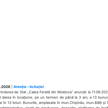
.2026
|
Atenție – licitație!
rinderea de Stat „Calea Ferată din Moldova” anunță: la 11.08.2026,
d darea în locațiune, pe un termen de până la 3 ani, a 13 bunuri
 în 13 loturi. Bunurile, amplasate în mun.Chișinău, mun.Bălți și 
 administrative, spații de producere, depozite, platforme de în