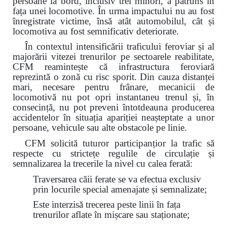
persoane la bord, inclusiv trei minori, a pătruns în
fața unei locomotive. În urma impactului nu au fost
înregistrate victime, însă atât automobilul, cât și
locomotiva au fost semnificativ deteriorate.
În contextul intensificării traficului feroviar și al
majorării vitezei trenurilor pe sectoarele reabilitate,
CFM reamintește că infrastructura feroviară
reprezintă o zonă cu risc sporit. Din cauza distanței
mari, necesare pentru frânare, mecanicii de
locomotivă nu pot opri instantaneu trenul și, în
consecință, nu pot preveni întotdeauna producerea
accidentelor în situația apariției neașteptate a unor
persoane, vehicule sau alte obstacole pe linie.
CFM solicită tuturor participanțior la trafic să
respecte cu strictețe regulile de circulație și
semnalizarea la trecerile la nivel cu calea ferată:
Traversarea căii ferate se va efectua exclusiv
prin locurile special amenajate și semnalizate;
Este interzisă trecerea peste linii în fața
trenurilor aflate în mișcare sau staționate;