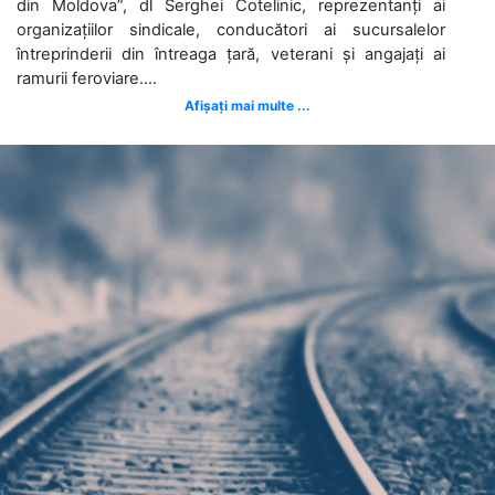
din Moldova”, dl Serghei Cotelinic, reprezentanți ai
organizațiilor sindicale, conducători ai sucursalelor
întreprinderii din întreaga țară, veterani și angajați ai
ramurii feroviare....
Afișați mai multe ...