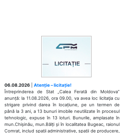
06.08.2026
|
Atenție – licitație!
Întreprinderea de Stat „Calea Ferată din Moldova”
anunță: la 11.08.2026, ora 09.00, va avea loc licitaţia cu
strigare privind darea în locațiune, pe un termen de
până la 3 ani, a 13 bunuri imobile neutilizate în procesul
tehnologic, expuse în 13 loturi. Bunurile, amplasate în
mun.Chișinău, mun.Bălți și în localitatea Bugeac, raionul
Comrat, includ spații administrative, spații de producere,