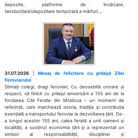
depozite, platforme de încărcare,
tansbordare/depozitare temporară a mărfuri....
31.07.2026
|
Mesaj de felicitare cu prilejul Zilei
Feroviarului
Stimați colegi, dragi feroviari, Cu deosebită onoare și
respect, vă felicit cu prilejul aniversării a 155 ani de la
fondarea Căii Ferate din Moldova – un moment de
referință, care marchează istoria, tradiția și contribuția
esențială a transportului feroviar la dezvoltarea țării. De-
a lungul acestor 155 ani, calea ferată a unit oameni și
localități, a susținut economia țării și a reprezentat un
simbol al responsabilității, disciplinei și