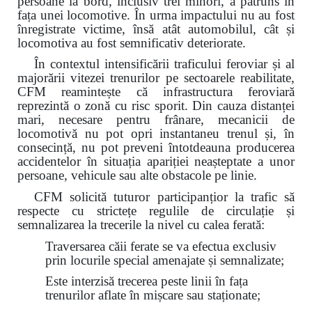
persoane la bord, inclusiv trei minori, a pătruns în
fața unei locomotive. În urma impactului nu au fost
înregistrate victime, însă atât automobilul, cât și
locomotiva au fost semnificativ deteriorate.
În contextul intensificării traficului feroviar și al
majorării vitezei trenurilor pe sectoarele reabilitate,
CFM reamintește că infrastructura feroviară
reprezintă o zonă cu risc sporit. Din cauza distanței
mari, necesare pentru frânare, mecanicii de
locomotivă nu pot opri instantaneu trenul și, în
consecință, nu pot preveni întotdeauna producerea
accidentelor în situația apariției neașteptate a unor
persoane, vehicule sau alte obstacole pe linie.
CFM solicită tuturor participanțior la trafic să
respecte cu strictețe regulile de circulație și
semnalizarea la trecerile la nivel cu calea ferată:
Traversarea căii ferate se va efectua exclusiv
prin locurile special amenajate și semnalizate;
Este interzisă trecerea peste linii în fața
trenurilor aflate în mișcare sau staționate;