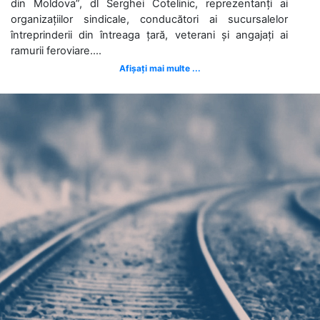
din Moldova”, dl Serghei Cotelinic, reprezentanți ai
organizațiilor sindicale, conducători ai sucursalelor
întreprinderii din întreaga țară, veterani și angajați ai
ramurii feroviare....
Afișați mai multe ...