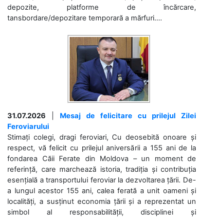
depozite, platforme de încărcare,
tansbordare/depozitare temporară a mărfuri....
31.07.2026
|
Mesaj de felicitare cu prilejul Zilei
Feroviarului
Stimați colegi, dragi feroviari, Cu deosebită onoare și
respect, vă felicit cu prilejul aniversării a 155 ani de la
fondarea Căii Ferate din Moldova – un moment de
referință, care marchează istoria, tradiția și contribuția
esențială a transportului feroviar la dezvoltarea țării. De-
a lungul acestor 155 ani, calea ferată a unit oameni și
localități, a susținut economia țării și a reprezentat un
simbol al responsabilității, disciplinei și