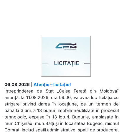
06.08.2026
|
Atenție – licitație!
Întreprinderea de Stat „Calea Ferată din Moldova”
anunță: la 11.08.2026, ora 09.00, va avea loc licitaţia cu
strigare privind darea în locațiune, pe un termen de
până la 3 ani, a 13 bunuri imobile neutilizate în procesul
tehnologic, expuse în 13 loturi. Bunurile, amplasate în
mun.Chișinău, mun.Bălți și în localitatea Bugeac, raionul
Comrat, includ spații administrative, spații de producere,