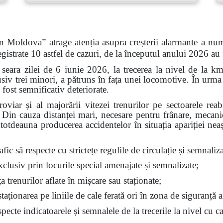
n Moldova” atrage atenția asupra creșterii alarmante a num
gistrate 10 astfel de cazuri, de la începutul anului 2026 au
 seara zilei de 6 iunie 2026, la trecerea la nivel de la k
siv trei minori, a pătruns în fața unei locomotive. În urma 
 fost semnificativ deteriorate.
feroviar și al majorării vitezei trenurilor pe sectoarele re
t. Din cauza distanței mari, necesare pentru frânare, mecan
ntotdeauna producerea accidentelor în situația apariției nea
fic să respecte cu strictețe regulile de circulație și semnalizar
exclusiv prin locurile special amenajate și semnalizate;
ața trenurilor aflate în mișcare sau staționate;
aționarea pe liniile de cale ferată ori în zona de siguranță a
ecte indicatoarele și semnalele de la trecerile la nivel cu ca