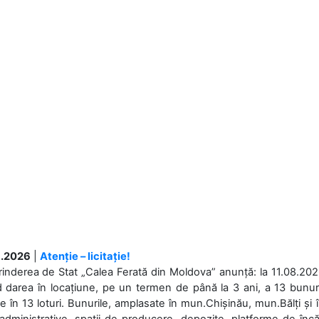
.2026
|
Atenție – licitație!
rinderea de Stat „Calea Ferată din Moldova” anunță: la 11.08.2026,
d darea în locațiune, pe un termen de până la 3 ani, a 13 bunuri
 în 13 loturi. Bunurile, amplasate în mun.Chișinău, mun.Bălți și 
 administrative, spații de producere, depozite, platforme de în