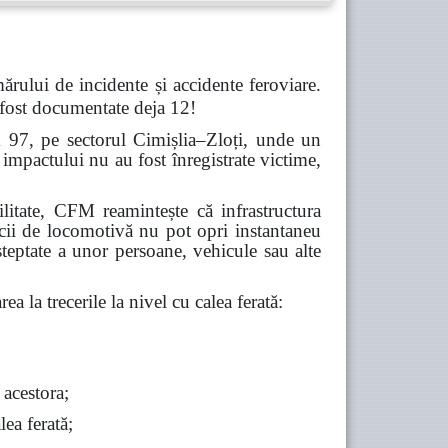
ărului de incidente și accidente feroviare.
 fost documentate deja 12!
m 97, pe sectorul Cimișlia–Zloți, unde un
impactului nu au fost înregistrate victime,
abilitate, CFM reamintește că infrastructura
icii de locomotivă nu pot opri instantaneu
șteptate a unor persoane, vehicule sau alte
ea la trecerile la nivel cu calea ferată:
 acestora;
lea ferată;