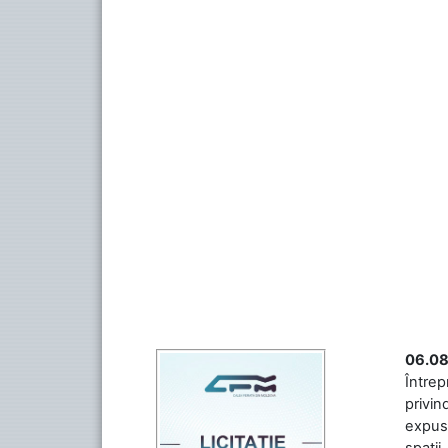
06.08
Întrep
privin
expuse
spații