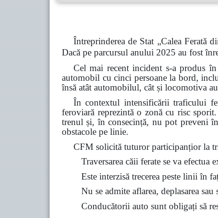
Întreprinderea de Stat „Calea Ferată di
Dacă pe parcursul anului 2025 au fost înre
Cel mai recent incident s-a produs în
automobil cu cinci persoane la bord, inclu
însă atât automobilul, cât și locomotiva au
În contextul intensificării traficului 
feroviară reprezintă o zonă cu risc spori
trenul și, în consecință, nu pot preveni î
obstacole pe linie.
CFM solicită tuturor participanțior la tra
Traversarea căii ferate se va efectua 
Este interzisă trecerea peste linii în f
Nu se admite aflarea, deplasarea sau st
Conducătorii auto sunt obligați să resp