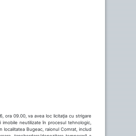
 ora 09.00, va avea loc licitaţia cu strigare
 imobile neutilizate în procesul tehnologic,
în localitatea Bugeac, raionul Comrat, includ
cărcare, tansbordare/depozitare temporară a