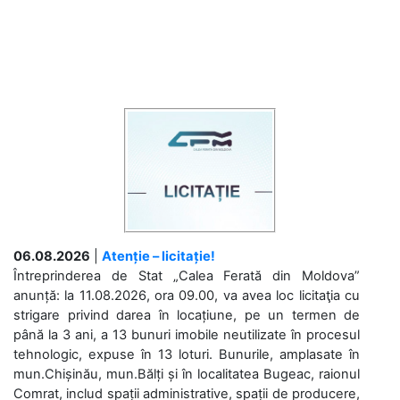
06.08.2026
|
Atenție – licitație!
Întreprinderea de Stat „Calea Ferată din Moldova”
anunță: la 11.08.2026, ora 09.00, va avea loc licitaţia cu
strigare privind darea în locațiune, pe un termen de
până la 3 ani, a 13 bunuri imobile neutilizate în procesul
tehnologic, expuse în 13 loturi. Bunurile, amplasate în
mun.Chișinău, mun.Bălți și în localitatea Bugeac, raionul
Comrat, includ spații administrative, spații de producere,