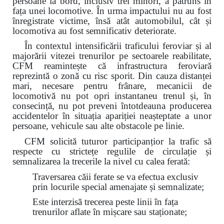
persoane la bord, inclusiv trei minori, a pătruns în
fața unei locomotive. În urma impactului nu au fost
înregistrate victime, însă atât automobilul, cât și
locomotiva au fost semnificativ deteriorate.
În contextul intensificării traficului feroviar și al
majorării vitezei trenurilor pe sectoarele reabilitate,
CFM reamintește că infrastructura feroviară
reprezintă o zonă cu risc sporit. Din cauza distanței
mari, necesare pentru frânare, mecanicii de
locomotivă nu pot opri instantaneu trenul și, în
consecință, nu pot preveni întotdeauna producerea
accidentelor în situația apariției neașteptate a unor
persoane, vehicule sau alte obstacole pe linie.
CFM solicită tuturor participanțior la trafic să
respecte cu strictețe regulile de circulație și
semnalizarea la trecerile la nivel cu calea ferată:
Traversarea căii ferate se va efectua exclusiv
prin locurile special amenajate și semnalizate;
Este interzisă trecerea peste linii în fața
trenurilor aflate în mișcare sau staționate;