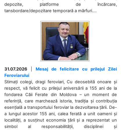
depozite, platforme de încărcare,
tansbordare/depozitare temporară a mărfuri....
31.07.2026
|
Mesaj de felicitare cu prilejul Zilei
Feroviarului
Stimați colegi, dragi feroviari, Cu deosebită onoare și
respect, vă felicit cu prilejul aniversării a 155 ani de la
fondarea Căii Ferate din Moldova – un moment de
referință, care marchează istoria, tradiția și contribuția
esențială a transportului feroviar la dezvoltarea țării. De-
a lungul acestor 155 ani, calea ferată a unit oameni și
localități, a susținut economia țării și a reprezentat un
simbol al responsabilității, disciplinei și