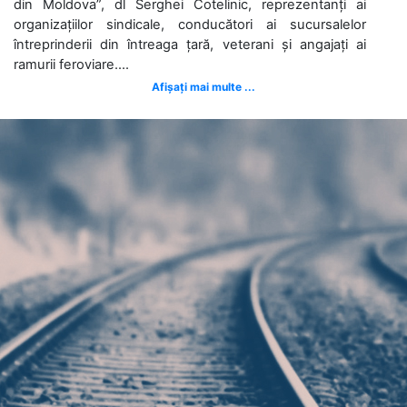
din Moldova”, dl Serghei Cotelinic, reprezentanți ai
organizațiilor sindicale, conducători ai sucursalelor
întreprinderii din întreaga țară, veterani și angajați ai
ramurii feroviare....
Afișați mai multe ...