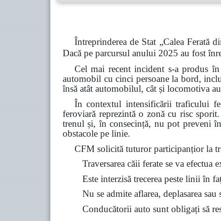
Întreprinderea de Stat „Calea Ferată di
Dacă pe parcursul anului 2025 au fost înre
Cel mai recent incident s-a produs în
automobil cu cinci persoane la bord, inclu
însă atât automobilul, cât și locomotiva au
În contextul intensificării traficului 
feroviară reprezintă o zonă cu risc spori
trenul și, în consecință, nu pot preveni î
obstacole pe linie.
CFM solicită tuturor participanțior la tra
Traversarea căii ferate se va efectua 
Este interzisă trecerea peste linii în f
Nu se admite aflarea, deplasarea sau st
Conducătorii auto sunt obligați să resp