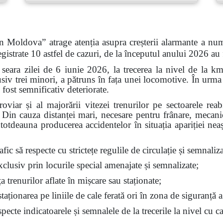
n Moldova” atrage atenția asupra creșterii alarmante a num
gistrate 10 astfel de cazuri, de la începutul anului 2026 au
 seara zilei de 6 iunie 2026, la trecerea la nivel de la k
siv trei minori, a pătruns în fața unei locomotive. În urma 
 fost semnificativ deteriorate.
feroviar și al majorării vitezei trenurilor pe sectoarele re
t. Din cauza distanței mari, necesare pentru frânare, mecan
ntotdeauna producerea accidentelor în situația apariției nea
fic să respecte cu strictețe regulile de circulație și semnalizar
exclusiv prin locurile special amenajate și semnalizate;
ața trenurilor aflate în mișcare sau staționate;
aționarea pe liniile de cale ferată ori în zona de siguranță a
ecte indicatoarele și semnalele de la trecerile la nivel cu ca