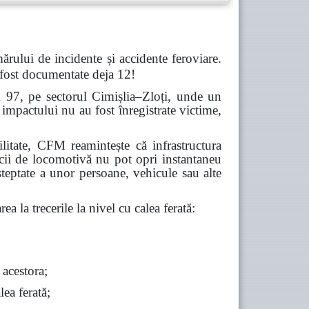
ărului de incidente și accidente feroviare.
 fost documentate deja 12!
m 97, pe sectorul Cimișlia–Zloți, unde un
impactului nu au fost înregistrate victime,
abilitate, CFM reamintește că infrastructura
icii de locomotivă nu pot opri instantaneu
șteptate a unor persoane, vehicule sau alte
ea la trecerile la nivel cu calea ferată:
 acestora;
lea ferată;