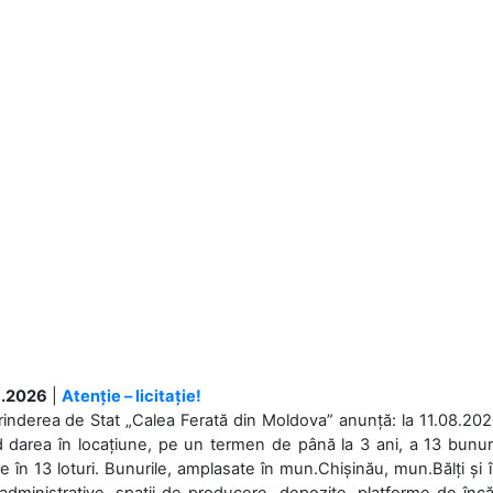
.2026
|
Atenție – licitație!
rinderea de Stat „Calea Ferată din Moldova” anunță: la 11.08.2026,
d darea în locațiune, pe un termen de până la 3 ani, a 13 bunuri
 în 13 loturi. Bunurile, amplasate în mun.Chișinău, mun.Bălți și 
 administrative, spații de producere, depozite, platforme de în