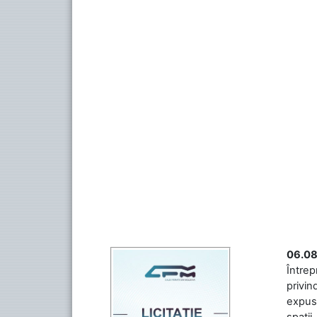
06.08
Întrep
privin
expuse
spații