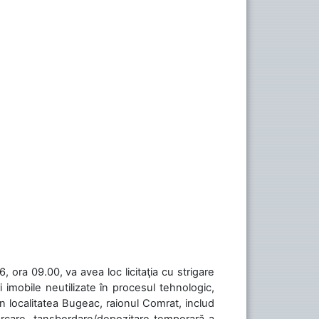
 ora 09.00, va avea loc licitaţia cu strigare
 imobile neutilizate în procesul tehnologic,
în localitatea Bugeac, raionul Comrat, includ
cărcare, tansbordare/depozitare temporară a