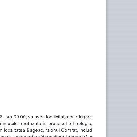
 ora 09.00, va avea loc licitaţia cu strigare
 imobile neutilizate în procesul tehnologic,
în localitatea Bugeac, raionul Comrat, includ
cărcare, tansbordare/depozitare temporară a