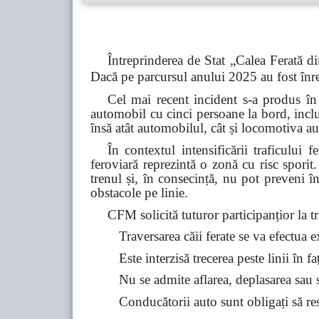
Întreprinderea de Stat „Calea Ferată di
Dacă pe parcursul anului 2025 au fost înre
Cel mai recent incident s-a produs în
automobil cu cinci persoane la bord, inclu
însă atât automobilul, cât și locomotiva au
În contextul intensificării traficului 
feroviară reprezintă o zonă cu risc spori
trenul și, în consecință, nu pot preveni î
obstacole pe linie.
CFM solicită tuturor participanțior la tra
Traversarea căii ferate se va efectua 
Este interzisă trecerea peste linii în f
Nu se admite aflarea, deplasarea sau st
Conducătorii auto sunt obligați să resp