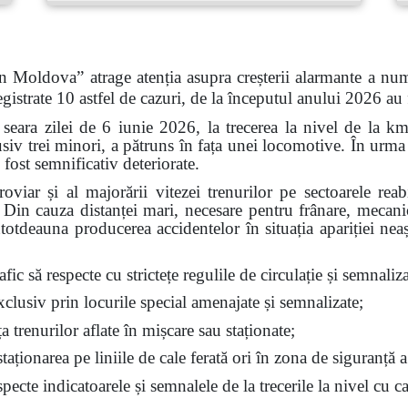
n Moldova” atrage atenția asupra creșterii alarmante a num
gistrate 10 astfel de cazuri, de la începutul anului 2026 au
 seara zilei de 6 iunie 2026, la trecerea la nivel de la k
siv trei minori, a pătruns în fața unei locomotive. În urma 
 fost semnificativ deteriorate.
feroviar și al majorării vitezei trenurilor pe sectoarele re
t. Din cauza distanței mari, necesare pentru frânare, mecan
ntotdeauna producerea accidentelor în situația apariției nea
fic să respecte cu strictețe regulile de circulație și semnalizar
exclusiv prin locurile special amenajate și semnalizate;
ața trenurilor aflate în mișcare sau staționate;
aționarea pe liniile de cale ferată ori în zona de siguranță a
ecte indicatoarele și semnalele de la trecerile la nivel cu ca