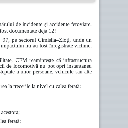
ărului de incidente și accidente feroviare.
 fost documentate deja 12!
m 97, pe sectorul Cimișlia–Zloți, unde un
impactului nu au fost înregistrate victime,
abilitate, CFM reamintește că infrastructura
icii de locomotivă nu pot opri instantaneu
șteptate a unor persoane, vehicule sau alte
ea la trecerile la nivel cu calea ferată:
 acestora;
lea ferată;