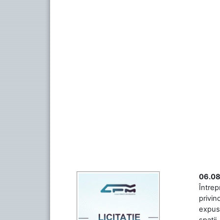
06.08
Întrep
privin
expuse
spații