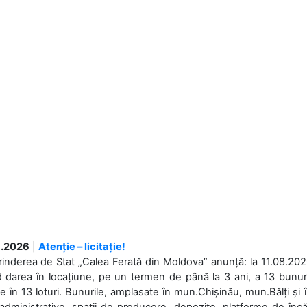
.2026
|
Atenție – licitație!
rinderea de Stat „Calea Ferată din Moldova” anunță: la 11.08.2026,
d darea în locațiune, pe un termen de până la 3 ani, a 13 bunuri
 în 13 loturi. Bunurile, amplasate în mun.Chișinău, mun.Bălți și 
 administrative, spații de producere, depozite, platforme de în