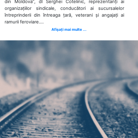
din Moldova”, dl Serghei Cotelinic, reprezentanți ai
organizațiilor sindicale, conducători ai sucursalelor
întreprinderii din întreaga țară, veterani și angajați ai
ramurii feroviare....
Afișați mai multe ...