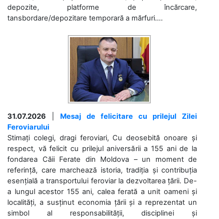
depozite, platforme de încărcare,
tansbordare/depozitare temporară a mărfuri....
31.07.2026
|
Mesaj de felicitare cu prilejul Zilei
Feroviarului
Stimați colegi, dragi feroviari, Cu deosebită onoare și
respect, vă felicit cu prilejul aniversării a 155 ani de la
fondarea Căii Ferate din Moldova – un moment de
referință, care marchează istoria, tradiția și contribuția
esențială a transportului feroviar la dezvoltarea țării. De-
a lungul acestor 155 ani, calea ferată a unit oameni și
localități, a susținut economia țării și a reprezentat un
simbol al responsabilității, disciplinei și