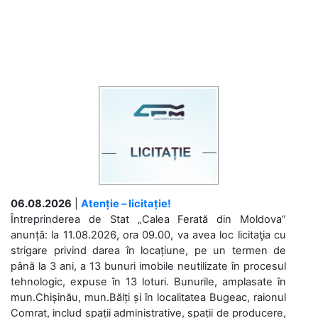
06.08.2026
|
Atenție – licitație!
Întreprinderea de Stat „Calea Ferată din Moldova”
anunță: la 11.08.2026, ora 09.00, va avea loc licitaţia cu
strigare privind darea în locațiune, pe un termen de
până la 3 ani, a 13 bunuri imobile neutilizate în procesul
tehnologic, expuse în 13 loturi. Bunurile, amplasate în
mun.Chișinău, mun.Bălți și în localitatea Bugeac, raionul
Comrat, includ spații administrative, spații de producere,