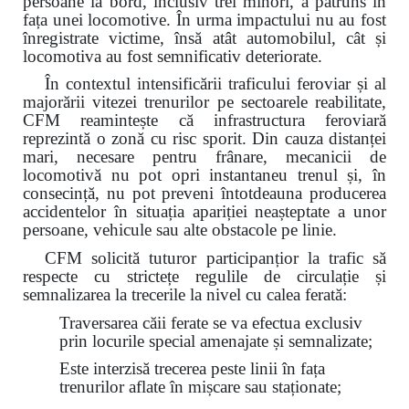
persoane la bord, inclusiv trei minori, a pătruns în
fața unei locomotive. În urma impactului nu au fost
înregistrate victime, însă atât automobilul, cât și
locomotiva au fost semnificativ deteriorate.
În contextul intensificării traficului feroviar și al
majorării vitezei trenurilor pe sectoarele reabilitate,
CFM reamintește că infrastructura feroviară
reprezintă o zonă cu risc sporit. Din cauza distanței
mari, necesare pentru frânare, mecanicii de
locomotivă nu pot opri instantaneu trenul și, în
consecință, nu pot preveni întotdeauna producerea
accidentelor în situația apariției neașteptate a unor
persoane, vehicule sau alte obstacole pe linie.
CFM solicită tuturor participanțior la trafic să
respecte cu strictețe regulile de circulație și
semnalizarea la trecerile la nivel cu calea ferată:
Traversarea căii ferate se va efectua exclusiv
prin locurile special amenajate și semnalizate;
Este interzisă trecerea peste linii în fața
trenurilor aflate în mișcare sau staționate;