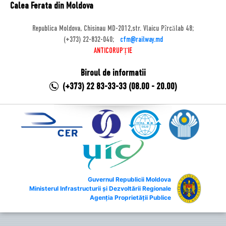
Calea Ferata din Moldova
Republica Moldova, Chisinau MD-2012,str. Vlaicu Pîrcălab 48;
(+373) 22-832-040;
cfm@railway.md
ANTICORUPȚIE
Biroul de informatii
(+373) 22 83-33-33 (08.00 - 20.00)
Guvernul Republicii Moldova
Ministerul Infrastructurii și Dezvoltării Regionale
Agenția Proprietății Publice