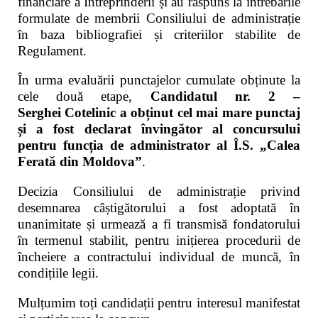
financiare a Întreprinderii și au răspuns la întrebările
formulate de membrii Consiliului de administrație
în baza bibliografiei și criteriilor stabilite de
Regulament.
În urma evaluării punctajelor cumulate obținute la
cele două etape,
Candidatul nr. 2 –
Serghei Cotelinic a obținut cel mai mare punctaj
și a fost declarat învingător al concursului
pentru funcția de
administrator al Î.S. „Calea
Ferată din Moldova”
.
Decizia Consiliului de administrație privind
desemnarea câștigătorului a fost adoptată în
unanimitate și urmează a fi transmisă fondatorului
în termenul stabilit, pentru inițierea procedurii de
încheiere a contractului individual de muncă, în
condițiile legii.
Mulțumim toți candidații pentru interesul manifestat