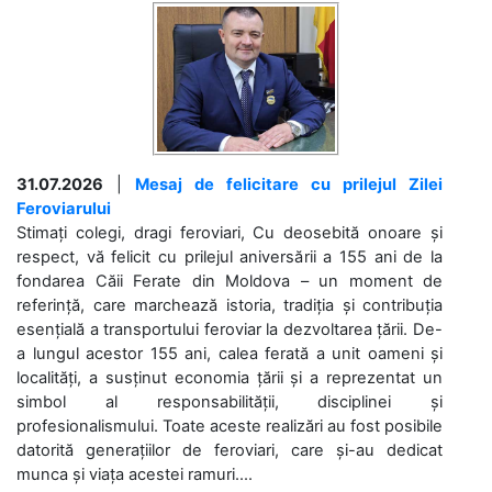
31.07.2026
|
Mesaj de felicitare cu prilejul Zilei
Feroviarului
Stimați colegi, dragi feroviari, Cu deosebită onoare și
respect, vă felicit cu prilejul aniversării a 155 ani de la
fondarea Căii Ferate din Moldova – un moment de
referință, care marchează istoria, tradiția și contribuția
esențială a transportului feroviar la dezvoltarea țării. De-
a lungul acestor 155 ani, calea ferată a unit oameni și
localități, a susținut economia țării și a reprezentat un
simbol al responsabilității, disciplinei și
profesionalismului. Toate aceste realizări au fost posibile
datorită generațiilor de feroviari, care și-au dedicat
munca și viața acestei ramuri....