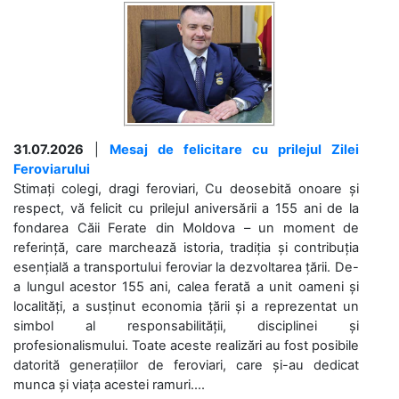
31.07.2026
|
Mesaj de felicitare cu prilejul Zilei
Feroviarului
Stimați colegi, dragi feroviari, Cu deosebită onoare și
respect, vă felicit cu prilejul aniversării a 155 ani de la
fondarea Căii Ferate din Moldova – un moment de
referință, care marchează istoria, tradiția și contribuția
esențială a transportului feroviar la dezvoltarea țării. De-
a lungul acestor 155 ani, calea ferată a unit oameni și
localități, a susținut economia țării și a reprezentat un
simbol al responsabilității, disciplinei și
profesionalismului. Toate aceste realizări au fost posibile
datorită generațiilor de feroviari, care și-au dedicat
munca și viața acestei ramuri....