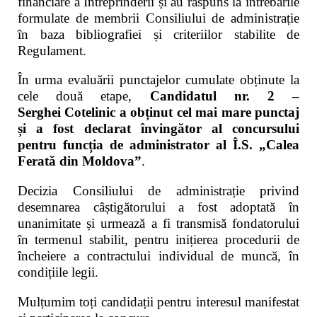
financiare a Întreprinderii și au răspuns la întrebările
formulate de membrii Consiliului de administrație
în baza bibliografiei și criteriilor stabilite de
Regulament.
În urma evaluării punctajelor cumulate obținute la
cele două etape,
Candidatul nr. 2 –
Serghei Cotelinic a obținut cel mai mare punctaj
și a fost declarat învingător al concursului
pentru funcția de
administrator al Î.S. „Calea
Ferată din Moldova”
.
Decizia Consiliului de administrație privind
desemnarea câștigătorului a fost adoptată în
unanimitate și urmează a fi transmisă fondatorului
în termenul stabilit, pentru inițierea procedurii de
încheiere a contractului individual de muncă, în
condițiile legii.
Mulțumim toți candidații pentru interesul manifestat