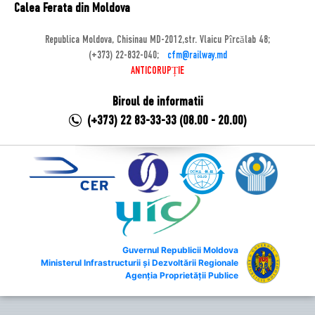
Calea Ferata din Moldova
Republica Moldova, Chisinau MD-2012,str. Vlaicu Pîrcălab 48;
(+373) 22-832-040;
cfm@railway.md
ANTICORUPȚIE
Biroul de informatii
(+373) 22 83-33-33 (08.00 - 20.00)
Guvernul Republicii Moldova
Ministerul Infrastructurii și Dezvoltării Regionale
Agenția Proprietății Publice