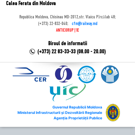
Calea Ferata din Moldova
Republica Moldova, Chisinau MD-2012,str. Vlaicu Pîrcălab 48;
(+373) 22-832-040;
cfm@railway.md
ANTICORUPȚIE
Biroul de informatii
(+373) 22 83-33-33 (08.00 - 20.00)
Guvernul Republicii Moldova
Ministerul Infrastructurii și Dezvoltării Regionale
Agenția Proprietății Publice