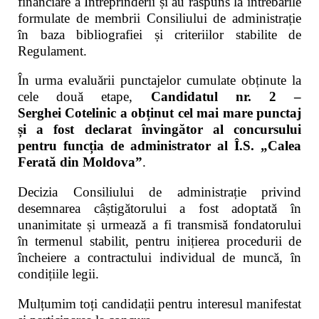
financiare a Întreprinderii și au răspuns la întrebările
formulate de membrii Consiliului de administrație
în baza bibliografiei și criteriilor stabilite de
Regulament.
În urma evaluării punctajelor cumulate obținute la
cele două etape,
Candidatul nr. 2 –
Serghei Cotelinic a obținut cel mai mare punctaj
și a fost declarat învingător al concursului
pentru funcția de
administrator al Î.S. „Calea
Ferată din Moldova”
.
Decizia Consiliului de administrație privind
desemnarea câștigătorului a fost adoptată în
unanimitate și urmează a fi transmisă fondatorului
în termenul stabilit, pentru inițierea procedurii de
încheiere a contractului individual de muncă, în
condițiile legii.
Mulțumim toți candidații pentru interesul manifestat