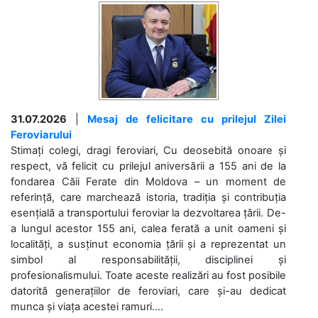
31.07.2026
|
Mesaj de felicitare cu prilejul Zilei
Feroviarului
Stimați colegi, dragi feroviari, Cu deosebită onoare și
respect, vă felicit cu prilejul aniversării a 155 ani de la
fondarea Căii Ferate din Moldova – un moment de
referință, care marchează istoria, tradiția și contribuția
esențială a transportului feroviar la dezvoltarea țării. De-
a lungul acestor 155 ani, calea ferată a unit oameni și
localități, a susținut economia țării și a reprezentat un
simbol al responsabilității, disciplinei și
profesionalismului. Toate aceste realizări au fost posibile
datorită generațiilor de feroviari, care și-au dedicat
munca și viața acestei ramuri....