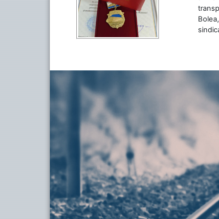
transp
Bolea,
sindic