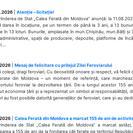
.2026
|
Atenție – licitație!
rinderea de Stat „Calea Ferată din Moldova” anunță: la 11.08.2026,
d darea în locațiune, pe un termen de până la 3 ani, a 13 bunuri
 în 13 loturi. Bunurile, amplasate în mun.Chișinău, mun.Bălți și 
 administrative, spații de producere, depozite, platforme de în
....
.2026
|
Mesaj de felicitare cu prilejul Zilei Feroviarului
i colegi, dragi feroviari, Cu deosebită onoare și respect, vă felicit 
Ferate din Moldova – un moment de referință, care marchează is
ortului feroviar la dezvoltarea țării. De-a lungul acestor 155 ani
ut economia țării și a reprezentat un simbol al responsabilității, d
ări au fost posibile datorită generațiilor de feroviari, care și-au ded
.2026
|
Calea Ferată din Moldova a marcat 155 de ani de activit
prinderea de Stat „Calea Ferată din Moldova” a marcat astăzi, 
sarea a 155 de ani de la fondarea căii ferate pe teritoriul Republi