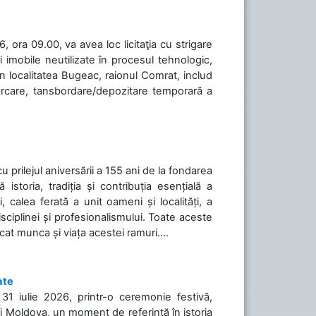
 ora 09.00, va avea loc licitaţia cu strigare
 imobile neutilizate în procesul tehnologic,
în localitatea Bugeac, raionul Comrat, includ
cărcare, tansbordare/depozitare temporară a
cu prilejul aniversării a 155 ani de la fondarea
toria, tradiția și contribuția esențială a
, calea ferată a unit oameni și localități, a
isciplinei și profesionalismului. Toate aceste
icat munca și viața acestei ramuri....
ate
31 iulie 2026, printr-o ceremonie festivă,
cii Moldova, un moment de referință în istoria