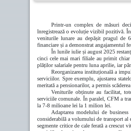
Printr-un complex de măsuri deci
înregistrează o evoluție vizibil pozitivă. 
veniturile lunare au depășit pragul de 6
financiare și a demonstrat angajamentul fe
În lunile iulie și august 2025 restanțe
cinci cele mai mari filiale au primit chiar
plăților salariale pentru luna aprilie, iar 
Reorganizarea instituțională a impul
serviciilor. Spre exemplu, ajustarea state
meritată a pensionarilor, a permis scăderea
Veniturile obținute au facilitat, tot
serviciile comunale. În paralel, CFM a tran
la 7-8 milioane lei la 1 milion lei.
Adaptarea modelului de business de
considerabilă a volumului de transport al c
segmente critice de cale ferată a crescut 