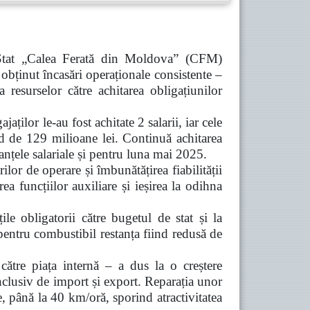
e Stat „Calea Ferată din Moldova” (CFM)
 obținut încasări operaționale consistente –
resurselor către achitarea obligațiunilor
jaților le-au fost achitate 2 salarii, iar cele
iind de 129 milioane lei. Continuă achitarea
tanțele salariale și pentru luna mai 2025.
lor de operare și îmbunătățirea fiabilității
a funcțiilor auxiliare și ieșirea la odihna
țile obligatorii către bugetul de stat și la
 pentru combustibil restanța fiind redusă de
către piața internă – a dus la o creștere
inclusiv de import și export. Reparația unor
, până la 40 km/oră, sporind atractivitatea