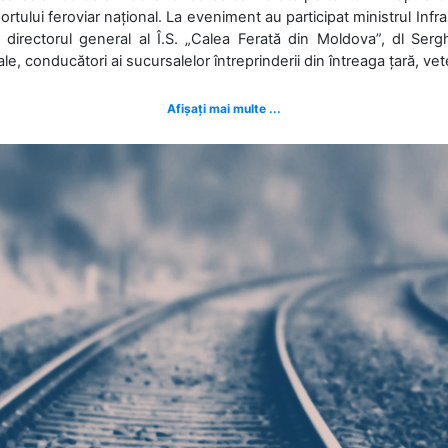
ortului feroviar național. La eveniment au participat ministrul Infras
 directorul general al Î.S. „Calea Ferată din Moldova”, dl Serghe
ale, conducători ai sucursalelor întreprinderii din întreaga țară, veter
Afișați mai multe ...