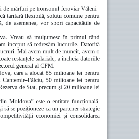
ui de mărfuri pe tronsonul feroviar Văleni–
că tarifară flexibilă, soluții comune pentru
ă, de asemenea, vor spori capacitățile de
dova. Vreau să mulțumesc în primul rând
am început să redresăm lucrurile. Datorită
e lucruri. Mai avem mult de muncit, avem o
ate restanțele salariale, a încheia datoriile
rectorul general al CFM.
ova, care a alocat 85 milioane lei pentru
nul Cantemir–Fălciu, 50 milioane lei pentru
n Rezerva de Stat, precum și 20 milioane lei
din Moldova” este o entitate funcțională,
și să se poziționeze ca un partener strategic
competitivității economiei și consolidarea