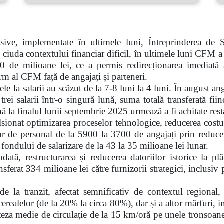
sive, implementate în ultimele luni, Întreprinderea d
În ciuda contextului financiar dificil, în ultimele luni CFM a
0 de milioane lei, ce a permis redirecționarea imediată a 
rm al CFM față de angajați și parteneri.
le la salarii au scăzut de la 7-8 luni la 4 luni. În august anga
 trei salarii într-o singură lună, suma totală transferată f
până la finalul lunii septembrie 2025 urmează a fi achitate res
sionat optimizarea proceselor tehnologice, reducerea costuri
lor de personal de la 5900 la 3700 de angajați prin reducere
 fondului de salarizare
de la 43 la 35 milioane lei lunar.
odată, restructurarea și reducerea datoriilor istorice la plă
sferat 334 milioane lei către furnizorii strategici, inclusiv
 la tranzit, afectat semnificativ de contextul regional, 
erealelor (de la 20% la circa 80%), dar și a altor mărfuri, 
viteza medie de circulație de la 15 km/oră pe unele tronsoane