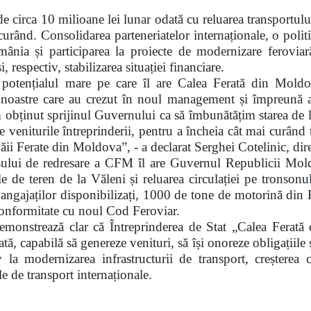
e circa 10 milioane lei lunar odată cu reluarea transportul
curând. Consolidarea parteneriatelor internaționale, o politi
mânia și participarea la proiecte de modernizare feroviar
i, respectiv, stabilizarea situației financiare.
ă potențialul mare pe care îl are Calea Ferată din Mol
erii noastre care au crezut în noul management și împreună 
 am obținut sprijinul Guvernului ca să îmbunătățim starea d
e veniturile întreprinderii
,
pentru a încheia cât mai curând to
 Căii Ferate din Moldova”,
-
a declarat Serghei Cotelinic, di
esului de redresare a CFM îl are Guvernul Republicii Mold
le de teren de la Văleni și reluarea circulației pe tronso
ale angajaților disponibilizați, 1000 de tone de motorină di
onformitate cu noul Cod Feroviar.
monstrează clar că Întreprinderea de Stat „Calea Ferată 
ată, capabilă să genereze venituri, să își onoreze obligațiile 
v la modernizarea infrastructurii de transport, creșterea 
e de transport internaționale.