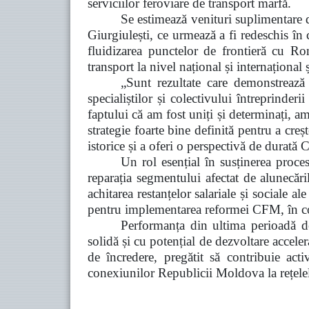
serviciilor feroviare de transport marfă.
Se estimează venituri suplimentare d
Giurgiulești, ce urmează a fi redeschis în 
fluidizarea punctelor de frontieră cu Ro
transport la nivel național și internațional ș
„Sunt rezultate care demonstreaz
specialiștilor și colectivului întreprind
faptului că am fost uniți și determinați,
strategie foarte bine definită pentru a creșt
istorice și a oferi o perspectivă de durată
Un rol esențial în susținerea proc
reparația segmentului afectat de alunecări
achitarea restanțelor salariale și sociale 
pentru implementarea reformei CFM, în c
Performanța din ultima perioadă de
solidă și cu potențial de dezvoltare acceler
de încredere, pregătit să contribuie acti
conexiunilor Republicii Moldova la rețelel