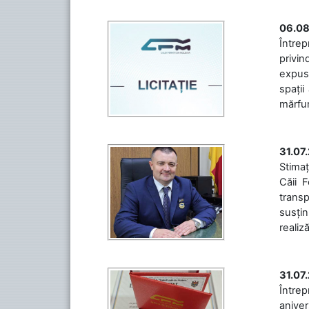
06.08
Întrep
privin
expuse
spații
mărfuri
31.07
Stimaț
Căii 
transp
susțin
realiz
31.07
Între
aniver