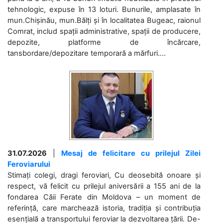
tehnologic, expuse în 13 loturi. Bunurile, amplasate în
mun.Chișinău, mun.Bălți și în localitatea Bugeac, raionul
Comrat, includ spații administrative, spații de producere,
depozite, platforme de încărcare,
tansbordare/depozitare temporară a mărfuri....
31.07.2026
|
Mesaj de felicitare cu prilejul Zilei
Feroviarului
Stimați colegi, dragi feroviari, Cu deosebită onoare și
respect, vă felicit cu prilejul aniversării a 155 ani de la
fondarea Căii Ferate din Moldova – un moment de
referință, care marchează istoria, tradiția și contribuția
esențială a transportului feroviar la dezvoltarea țării. De-