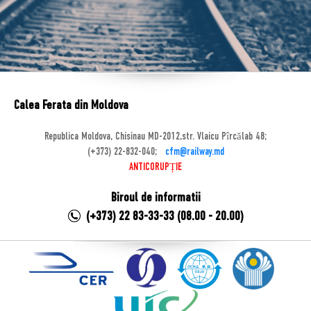
Calea Ferata din Moldova
Republica Moldova, Chisinau MD-2012,str. Vlaicu Pîrcălab 48;
(+373) 22-832-040;
cfm@railway.md
ANTICORUPȚIE
Biroul de informatii
(+373) 22 83-33-33 (08.00 - 20.00)