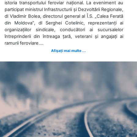
istoria transportului feroviar național. La eveniment au
participat ministrul Infrastructurii și Dezvoltării Regionale,
dl Vladimir Bolea, directorul general al Î.S. „Calea Ferată
din Moldova”, dl Serghei Cotelinic, reprezentanți ai
organizațiilor sindicale, conducători ai sucursalelor
întreprinderii din întreaga țară, veterani și angajați ai
ramurii feroviare....
Afișați mai multe ...