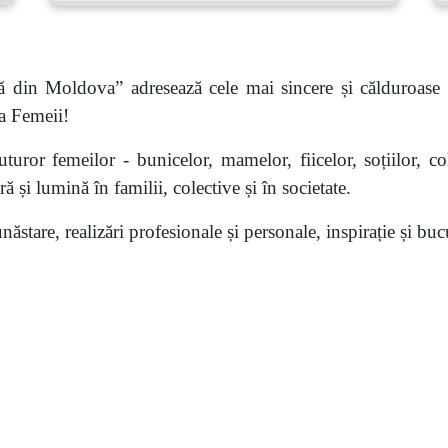
ă din Moldova” adresează cele mai sincere și călduroase f
 a Femeii!
ror femeilor - bunicelor, mamelor, fiicelor, soțiilor, cole
ă și lumină în familii, colective și în societate.
ăstare, realizări profesionale și personale, inspirație și bucu