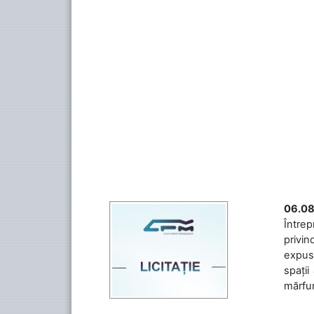
06.08
Întrep
privin
expuse
spații
mărfuri