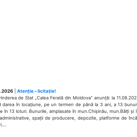
.2026
|
Atenție – licitație!
rinderea de Stat „Calea Ferată din Moldova” anunță: la 11.08.2026,
d darea în locațiune, pe un termen de până la 3 ani, a 13 bunuri
 în 13 loturi. Bunurile, amplasate în mun.Chișinău, mun.Bălți și 
 administrative, spații de producere, depozite, platforme de în
....