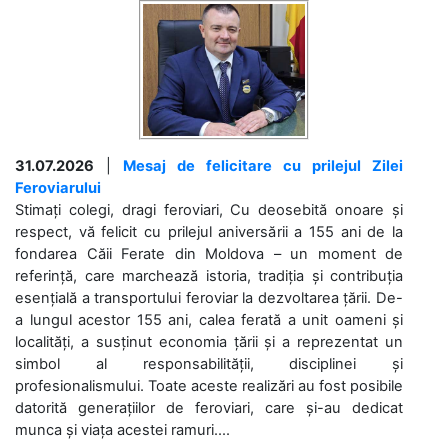
31.07.2026
|
Mesaj de felicitare cu prilejul Zilei
Feroviarului
Stimați colegi, dragi feroviari, Cu deosebită onoare și
respect, vă felicit cu prilejul aniversării a 155 ani de la
fondarea Căii Ferate din Moldova – un moment de
referință, care marchează istoria, tradiția și contribuția
esențială a transportului feroviar la dezvoltarea țării. De-
a lungul acestor 155 ani, calea ferată a unit oameni și
localități, a susținut economia țării și a reprezentat un
simbol al responsabilității, disciplinei și
profesionalismului. Toate aceste realizări au fost posibile
datorită generațiilor de feroviari, care și-au dedicat
munca și viața acestei ramuri....