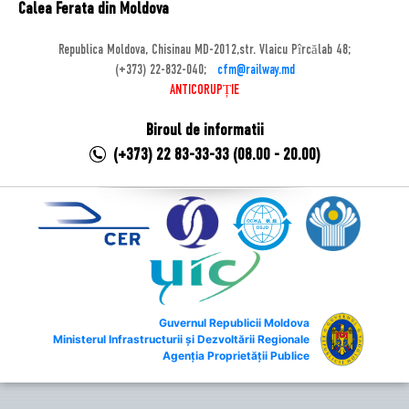
Calea Ferata din Moldova
Republica Moldova, Chisinau MD-2012,str. Vlaicu Pîrcălab 48;
(+373) 22-832-040;
cfm@railway.md
ANTICORUPȚIE
Biroul de informatii
(+373) 22 83-33-33 (08.00 - 20.00)
Guvernul Republicii Moldova
Ministerul Infrastructurii și Dezvoltării Regionale
Agenția Proprietății Publice