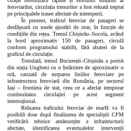
Grație mobilizării rapide și efortului susținut al
feroviarilor, circulația trenurilor a fost reluată treptat
pe principalele trasee afectate de intemperii.
În prezent, traficul feroviar de pasageri se
desfășoară cu unele ajustări de orar, în funcție de
condițiile din rețea. Trenul Chișinău–Socola, având
la bord aproximativ 150 de pasageri, circulă
conform programului stabilit, fără abateri de la
graficul de circulație.
Totodată, trenul București–Chișinău a pornit
din stația Ungheni cu o întârziere de aproximativ o
oră, cauzată de surparea liniilor feroviare pe
infrastructura feroviară din România, pe sectorul
Iași – frontiera de stat, ceea ce a afectat temporar
continuitatea circulației pe acest segment
internațional.
Reluarea traficului feroviar de marfă va fi
posibilă doar după finalizarea de specialiștii CFM
verificării tehnice amănunțite a infrastructurii
afectate, identificarea eventualelor intervenții