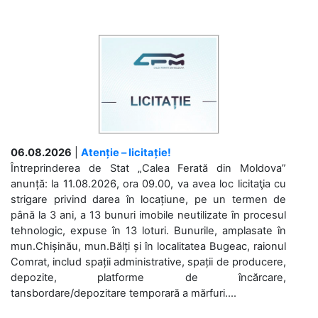
06.08.2026
|
Atenție – licitație!
Întreprinderea de Stat „Calea Ferată din Moldova”
anunță: la 11.08.2026, ora 09.00, va avea loc licitaţia cu
strigare privind darea în locațiune, pe un termen de
până la 3 ani, a 13 bunuri imobile neutilizate în procesul
tehnologic, expuse în 13 loturi. Bunurile, amplasate în
mun.Chișinău, mun.Bălți și în localitatea Bugeac, raionul
Comrat, includ spații administrative, spații de producere,
depozite, platforme de încărcare,
tansbordare/depozitare temporară a mărfuri....