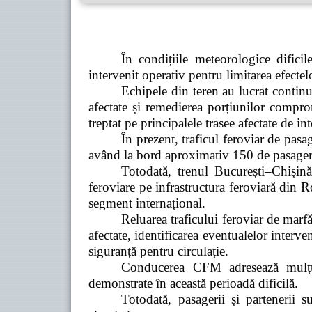
În condițiile meteorologice difici
intervenit operativ pentru limitarea efectelo
Echipele din teren au lucrat continu
afectate și remedierea porțiunilor compromi
treptat pe principalele trasee afectate de in
În prezent, traficul feroviar de pasa
având la bord aproximativ 150 de pasageri, 
Totodată, trenul București–Chișină
feroviare pe infrastructura feroviară din Ro
segment internațional.
Reluarea traficului feroviar de marfă
afectate, identificarea eventualelor interv
siguranță pentru circulație.
Conducerea CFM adresează mulțumi
demonstrate în această perioadă dificilă.
Totodată, pasagerii și partenerii 