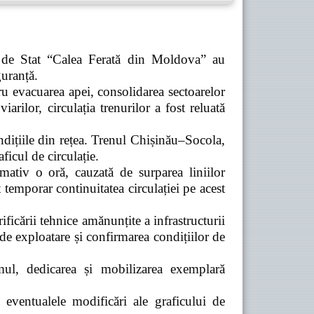
rii de Stat “Calea Ferată din Moldova” au
guranță.
tru evacuarea apei, consolidarea sectoarelor
arilor, circulația trenurilor a fost reluată
ondițiile din rețea. Trenul Chișinău–Socola,
ficul de circulație.
mativ o oră, cauzată de surparea liniilor
t temporar continuitatea circulației pe acest
ificării tehnice amănunțite a infrastructurii
 de exploatare și confirmarea condițiilor de
mul, dedicarea și mobilizarea exemplară
 eventualele modificări ale graficului de