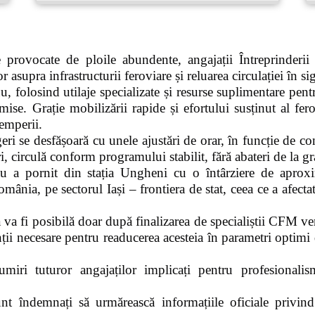
le provocate de ploile abundente, angajații Întreprinde
r asupra infrastructurii feroviare și reluarea circulației în si
u, folosind utilaje specializate și resurse suplimentare pen
se. Grație mobilizării rapide și efortului susținut al ferovi
temperii.
geri se desfășoară cu unele ajustări de orar, în funcție de c
circulă conform programului stabilit, fără abateri de la gra
u a pornit din stația Ungheni cu o întârziere de aproxi
mânia, pe sectorul Iași – frontiera de stat, ceea ce a afecta
 va fi posibilă doar după finalizarea de specialiștii CFM ver
enții necesare pentru readucerea acesteia în parametri optimi
ri tuturor angajaților implicați pentru profesionalis
sunt îndemnați să urmărească informațiile oficiale privind