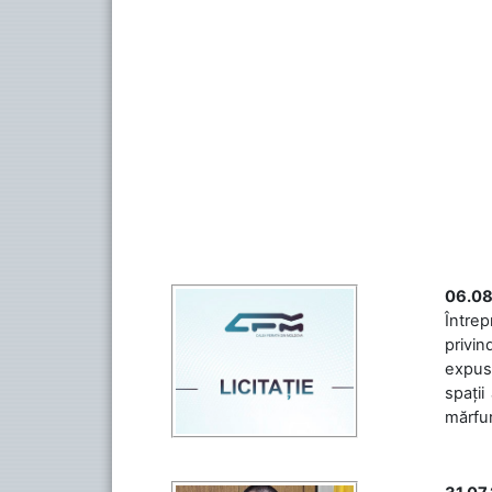
06.08
Întrep
privin
expuse
spații
mărfuri