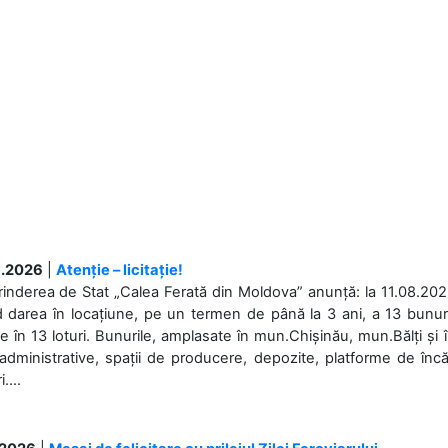
.2026
|
Atenție – licitație!
rinderea de Stat „Calea Ferată din Moldova” anunță: la 11.08.2026,
d darea în locațiune, pe un termen de până la 3 ani, a 13 bunuri
 în 13 loturi. Bunurile, amplasate în mun.Chișinău, mun.Bălți și 
 administrative, spații de producere, depozite, platforme de în
....