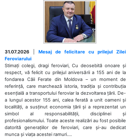
31.07.2026
|
Mesaj de felicitare cu prilejul Zilei
Feroviarului
Stimați colegi, dragi feroviari, Cu deosebită onoare și
respect, vă felicit cu prilejul aniversării a 155 ani de la
fondarea Căii Ferate din Moldova – un moment de
referință, care marchează istoria, tradiția și contribuția
esențială a transportului feroviar la dezvoltarea țării. De-
a lungul acestor 155 ani, calea ferată a unit oameni și
localități, a susținut economia țării și a reprezentat un
simbol al responsabilității, disciplinei și
profesionalismului. Toate aceste realizări au fost posibile
datorită generațiilor de feroviari, care și-au dedicat
munca și viața acestei ramuri....