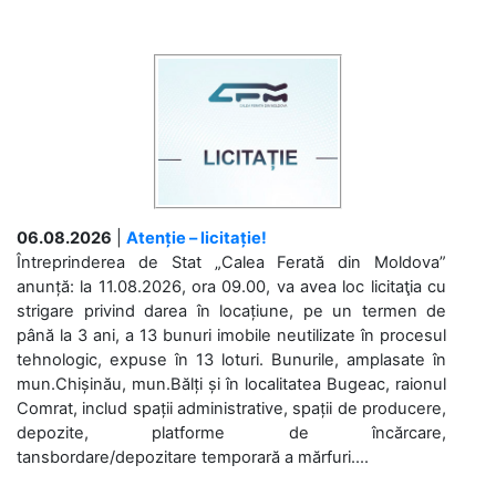
06.08.2026
|
Atenție – licitație!
Întreprinderea de Stat „Calea Ferată din Moldova”
anunță: la 11.08.2026, ora 09.00, va avea loc licitaţia cu
strigare privind darea în locațiune, pe un termen de
până la 3 ani, a 13 bunuri imobile neutilizate în procesul
tehnologic, expuse în 13 loturi. Bunurile, amplasate în
mun.Chișinău, mun.Bălți și în localitatea Bugeac, raionul
Comrat, includ spații administrative, spații de producere,
depozite, platforme de încărcare,
tansbordare/depozitare temporară a mărfuri....