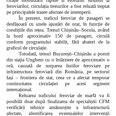
Grație mobilizării rapide și efortului susținut al
feroviarilor, circulația trenurilor a fost reluată treptat
pe principalele trasee afectate de intemperii.
În prezent, traficul feroviar de pasageri se
desfășoară cu unele ajustări de orar, în funcție de
condițiile din rețea. Trenul Chișinău–Socola, având
la bord aproximativ 150 de pasageri, circulă
conform programului stabilit, fără abateri de la
graficul de circulație.
Totodată, trenul București–Chișinău a pornit
din stația Ungheni cu o întârziere de aproximativ o
oră, cauzată de surparea liniilor feroviare pe
infrastructura feroviară din România, pe sectorul
Iași – frontiera de stat, ceea ce a afectat temporar
continuitatea circulației pe acest segment
internațional.
Reluarea traficului feroviar de marfă va fi
posibilă doar după finalizarea de specialiștii CFM
verificării tehnice amănunțite a infrastructurii
afectate, identificarea eventualelor intervenții