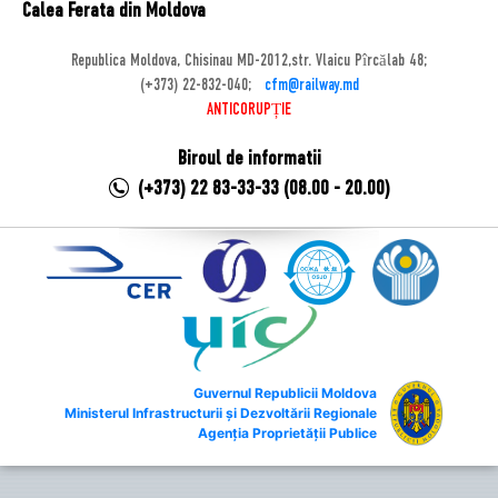
Calea Ferata din Moldova
Republica Moldova, Chisinau MD-2012,str. Vlaicu Pîrcălab 48;
(+373) 22-832-040;
cfm@railway.md
ANTICORUPȚIE
Biroul de informatii
(+373) 22 83-33-33 (08.00 - 20.00)
Guvernul Republicii Moldova
Ministerul Infrastructurii și Dezvoltării Regionale
Agenția Proprietății Publice