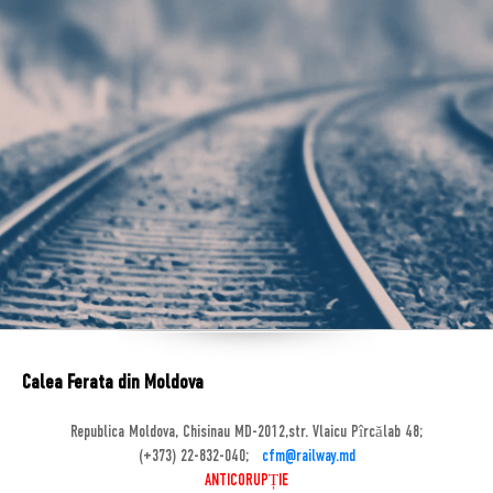
Calea Ferata din Moldova
Republica Moldova, Chisinau MD-2012,str. Vlaicu Pîrcălab 48;
(+373) 22-832-040;
cfm@railway.md
ANTICORUPȚIE