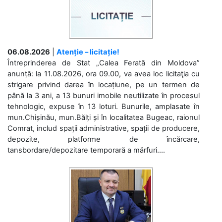
06.08.2026
|
Atenție – licitație!
Întreprinderea de Stat „Calea Ferată din Moldova”
anunță: la 11.08.2026, ora 09.00, va avea loc licitaţia cu
strigare privind darea în locațiune, pe un termen de
până la 3 ani, a 13 bunuri imobile neutilizate în procesul
tehnologic, expuse în 13 loturi. Bunurile, amplasate în
mun.Chișinău, mun.Bălți și în localitatea Bugeac, raionul
Comrat, includ spații administrative, spații de producere,
depozite, platforme de încărcare,
tansbordare/depozitare temporară a mărfuri....