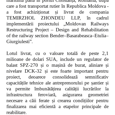
maritimă până în portul Constanța, România, după
care a fost transportat rutier în Republica Moldova -
a fost achiziționat și livrat de compania
TEMIRZHOL ZHONDEU LLP, în cadrul
implementării proiectului „Moldovan Railways
Restructuring Project – Design and Rehabilitation
of the railway section Bender–Basarabeasca–Etulia–
Giurgiulesti”.
Lotul livrat, cu o valoare totală de peste 2,1
milioane de dolari SUA, include un regulator de
balast SPZ-270 și o mașină de burat, aliniare și
nivelare DCK-32 și este foarte important pentru
proiect, deoarece consolidează semnificativ
capacitățile tehnice ale antreprenorului pe șantier și
va permite îmbunătățirea calității lucrărilor la
infrastructura feroviară, asigurarea geometriei
necesare a căii ferate și crearea condițiilor pentru
finalizarea mai eficientă a etapelor principale de
reabilitare.