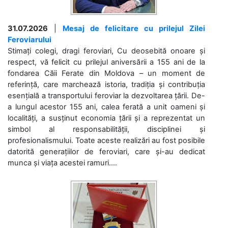
31.07.2026
|
Mesaj de felicitare cu prilejul Zilei
Feroviarului
Stimați colegi, dragi feroviari, Cu deosebită onoare și
respect, vă felicit cu prilejul aniversării a 155 ani de la
fondarea Căii Ferate din Moldova – un moment de
referință, care marchează istoria, tradiția și contribuția
esențială a transportului feroviar la dezvoltarea țării. De-
a lungul acestor 155 ani, calea ferată a unit oameni și
localități, a susținut economia țării și a reprezentat un
simbol al responsabilității, disciplinei și
profesionalismului. Toate aceste realizări au fost posibile
datorită generațiilor de feroviari, care și-au dedicat
munca și viața acestei ramuri....