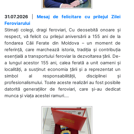
31.07.2026
|
Mesaj de felicitare cu prilejul Zilei
Feroviarului
Stimați colegi, dragi feroviari, Cu deosebită onoare și
respect, vă felicit cu prilejul aniversării a 155 ani de la
fondarea Căii Ferate din Moldova – un moment de
referință, care marchează istoria, tradiția și contribuția
esențială a transportului feroviar la dezvoltarea țării. De-
a lungul acestor 155 ani, calea ferată a unit oameni și
localități, a susținut economia țării și a reprezentat un
simbol al responsabilității, disciplinei și
profesionalismului. Toate aceste realizări au fost posibile
datorită generațiilor de feroviari, care și-au dedicat
munca și viața acestei ramuri....