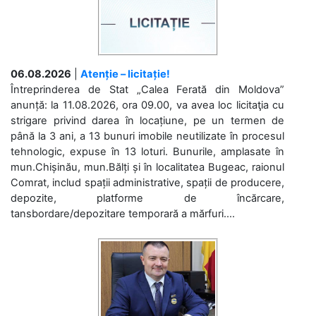
06.08.2026
|
Atenție – licitație!
Întreprinderea de Stat „Calea Ferată din Moldova”
anunță: la 11.08.2026, ora 09.00, va avea loc licitaţia cu
strigare privind darea în locațiune, pe un termen de
până la 3 ani, a 13 bunuri imobile neutilizate în procesul
tehnologic, expuse în 13 loturi. Bunurile, amplasate în
mun.Chișinău, mun.Bălți și în localitatea Bugeac, raionul
Comrat, includ spații administrative, spații de producere,
depozite, platforme de încărcare,
tansbordare/depozitare temporară a mărfuri....