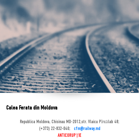
Calea Ferata din Moldova
Republica Moldova, Chisinau MD-2012,str. Vlaicu Pîrcălab 48;
(+373) 22-832-040;
cfm@railway.md
ANTICORUPȚIE