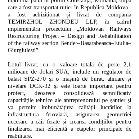
maritimă până în portul Constanța, România, după
care a fost transportat rutier în Republica Moldova -
a fost achiziționat și livrat de compania
TEMIRZHOL ZHONDEU LLP, în cadrul
implementării proiectului „Moldovan Railways
Restructuring Project – Design and Rehabilitation
of the railway section Bender–Basarabeasca–Etulia–
Giurgiulesti”.
Lotul livrat, cu o valoare totală de peste 2,1
milioane de dolari SUA, include un regulator de
balast SPZ-270 și o mașină de burat, aliniare și
nivelare DCK-32 și este foarte important pentru
proiect, deoarece consolidează semnificativ
capacitățile tehnice ale antreprenorului pe șantier și
va permite îmbunătățirea calității lucrărilor la
infrastructura feroviară, asigurarea geometriei
necesare a căii ferate și crearea condițiilor pentru
finalizarea mai eficientă a etapelor principale de
reabilitare.