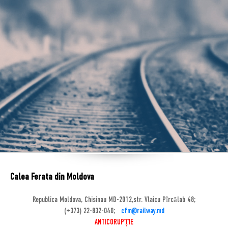
Calea Ferata din Moldova
Republica Moldova, Chisinau MD-2012,str. Vlaicu Pîrcălab 48;
(+373) 22-832-040;
cfm@railway.md
ANTICORUPȚIE