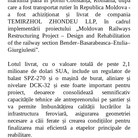
maritimă până în portul Constanța, România, după
care a fost transportat rutier în Republica Moldova -
a fost achiziționat și livrat de compania
TEMIRZHOL ZHONDEU LLP, în cadrul
implementării proiectului „Moldovan Railways
Restructuring Project – Design and Rehabilitation
of the railway section Bender–Basarabeasca–Etulia–
Giurgiulesti”.
Lotul livrat, cu o valoare totală de peste 2,1
milioane de dolari SUA, include un regulator de
balast SPZ-270 și o mașină de burat, aliniare și
nivelare DCK-32 și este foarte important pentru
proiect, deoarece consolidează semnificativ
capacitățile tehnice ale antreprenorului pe șantier și
va permite îmbunătățirea calității lucrărilor la
infrastructura feroviară, asigurarea geometriei
necesare a căii ferate și crearea condițiilor pentru
finalizarea mai eficientă a etapelor principale de
reabilitare.