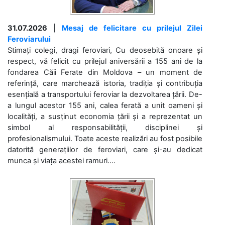
31.07.2026
|
Mesaj de felicitare cu prilejul Zilei
Feroviarului
Stimați colegi, dragi feroviari, Cu deosebită onoare și
respect, vă felicit cu prilejul aniversării a 155 ani de la
fondarea Căii Ferate din Moldova – un moment de
referință, care marchează istoria, tradiția și contribuția
esențială a transportului feroviar la dezvoltarea țării. De-
a lungul acestor 155 ani, calea ferată a unit oameni și
localități, a susținut economia țării și a reprezentat un
simbol al responsabilității, disciplinei și
profesionalismului. Toate aceste realizări au fost posibile
datorită generațiilor de feroviari, care și-au dedicat
munca și viața acestei ramuri....