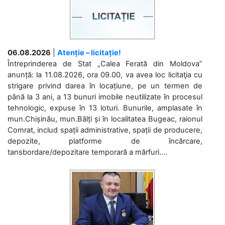
06.08.2026
|
Atenție – licitație!
Întreprinderea de Stat „Calea Ferată din Moldova”
anunță: la 11.08.2026, ora 09.00, va avea loc licitaţia cu
strigare privind darea în locațiune, pe un termen de
până la 3 ani, a 13 bunuri imobile neutilizate în procesul
tehnologic, expuse în 13 loturi. Bunurile, amplasate în
mun.Chișinău, mun.Bălți și în localitatea Bugeac, raionul
Comrat, includ spații administrative, spații de producere,
depozite, platforme de încărcare,
tansbordare/depozitare temporară a mărfuri....