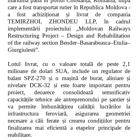
maritimă până în portul Constanța, România, după
care a fost transportat rutier în Republica Moldova -
a fost achiziționat și livrat de compania
TEMIRZHOL ZHONDEU LLP, în cadrul
implementării proiectului „Moldovan Railways
Restructuring Project – Design and Rehabilitation
of the railway section Bender–Basarabeasca–Etulia–
Giurgiulesti”.
Lotul livrat, cu o valoare totală de peste 2,1
milioane de dolari SUA, include un regulator de
balast SPZ-270 și o mașină de burat, aliniare și
nivelare DCK-32 și este foarte important pentru
proiect, deoarece consolidează semnificativ
capacitățile tehnice ale antreprenorului pe șantier și
va permite îmbunătățirea calității lucrărilor la
infrastructura feroviară, asigurarea geometriei
necesare a căii ferate și crearea condițiilor pentru
finalizarea mai eficientă a etapelor principale de
reabilitare.