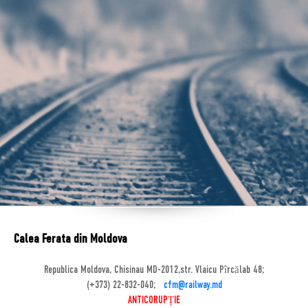
Calea Ferata din Moldova
Republica Moldova, Chisinau MD-2012,str. Vlaicu Pîrcălab 48;
(+373) 22-832-040;
cfm@railway.md
ANTICORUPȚIE