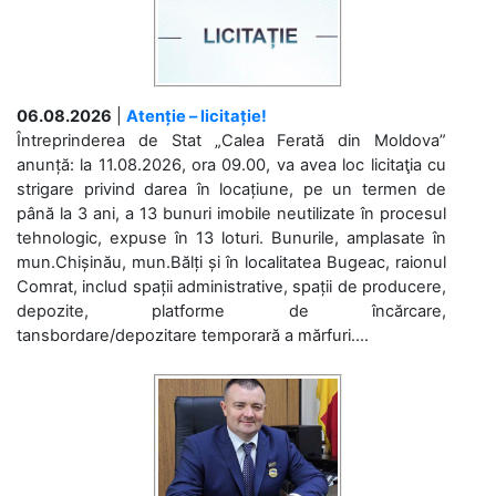
06.08.2026
|
Atenție – licitație!
Întreprinderea de Stat „Calea Ferată din Moldova”
anunță: la 11.08.2026, ora 09.00, va avea loc licitaţia cu
strigare privind darea în locațiune, pe un termen de
până la 3 ani, a 13 bunuri imobile neutilizate în procesul
tehnologic, expuse în 13 loturi. Bunurile, amplasate în
mun.Chișinău, mun.Bălți și în localitatea Bugeac, raionul
Comrat, includ spații administrative, spații de producere,
depozite, platforme de încărcare,
tansbordare/depozitare temporară a mărfuri....