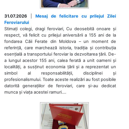
31.07.2026
|
Mesaj de felicitare cu prilejul Zilei
Feroviarului
Stimați colegi, dragi feroviari, Cu deosebită onoare și
respect, vă felicit cu prilejul aniversării a 155 ani de la
fondarea Căii Ferate din Moldova – un moment de
referință, care marchează istoria, tradiția și contribuția
esențială a transportului feroviar la dezvoltarea țării. De-
a lungul acestor 155 ani, calea ferată a unit oameni și
localități, a susținut economia țării și a reprezentat un
simbol al responsabilității, disciplinei și
profesionalismului. Toate aceste realizări au fost posibile
datorită generațiilor de feroviari, care și-au dedicat
munca și viața acestei ramuri....