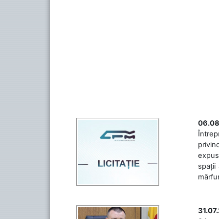
06.08
Întrep
privin
expuse
spații
mărfuri
31.07