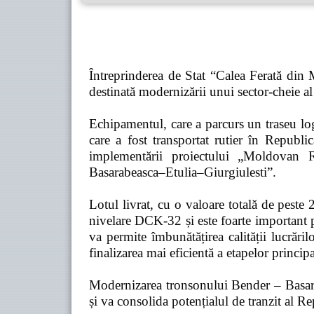
Întreprinderea de Stat “Calea Ferată din
destinată modernizării unui sector-cheie al 
Echipamentul, care a parcurs un traseu l
care a fost transportat rutier în Rep
implementării proiectului „Moldovan 
Basarabeasca–Etulia–Giurgiulesti”.
Lotul livrat, cu o valoare totală de peste
nivelare DCK-32 și este foarte important p
va permite îmbunătățirea calității lucrăril
finalizarea mai eficientă a etapelor principa
Modernizarea tronsonului Bender – Basarabe
și va consolida potențialul de tranzit al 