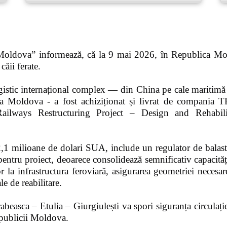
 Moldova” informează, că la 9 mai 2026, în Republica Mol
căii ferate.
ogistic internațional complex — din China pe cale maritim
ublica Moldova - a fost achiziționat și livrat de com
Railways Restructuring Project – Design and Rehabili
 2,1 milioane de dolari SUA, include un regulator de balas
entru proiect, deoarece consolidează semnificativ capacitățil
or la infrastructura feroviară, asigurarea geometriei necesare
le de reabilitare.
asca – Etulia – Giurgiulești va spori siguranța circulației,
Republicii Moldova.