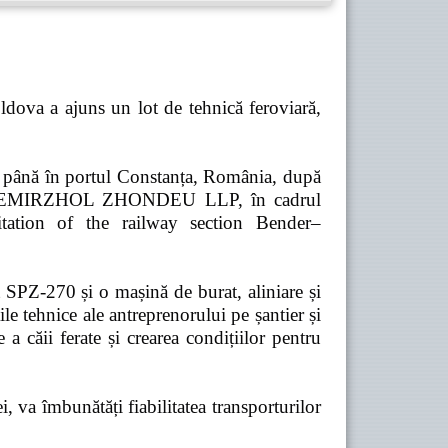
dova a ajuns un lot de tehnică feroviară,
ă până în portul Constanța, România, după
pania TEMIRZHOL ZHONDEU LLP, în cadrul
tation of the railway section Bender–
t SPZ-270 și o mașină de burat, aliniare și
e tehnice ale antreprenorului pe șantier și
 a căii ferate și crearea condițiilor pentru
 va îmbunătăți fiabilitatea transporturilor