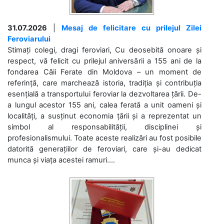
31.07.2026
|
Mesaj de felicitare cu prilejul Zilei
Feroviarului
Stimați colegi, dragi feroviari, Cu deosebită onoare și
respect, vă felicit cu prilejul aniversării a 155 ani de la
fondarea Căii Ferate din Moldova – un moment de
referință, care marchează istoria, tradiția și contribuția
esențială a transportului feroviar la dezvoltarea țării. De-
a lungul acestor 155 ani, calea ferată a unit oameni și
localități, a susținut economia țării și a reprezentat un
simbol al responsabilității, disciplinei și
profesionalismului. Toate aceste realizări au fost posibile
datorită generațiilor de feroviari, care și-au dedicat
munca și viața acestei ramuri....