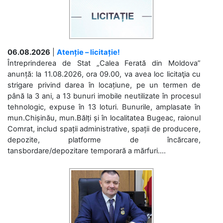
06.08.2026
|
Atenție – licitație!
Întreprinderea de Stat „Calea Ferată din Moldova”
anunță: la 11.08.2026, ora 09.00, va avea loc licitaţia cu
strigare privind darea în locațiune, pe un termen de
până la 3 ani, a 13 bunuri imobile neutilizate în procesul
tehnologic, expuse în 13 loturi. Bunurile, amplasate în
mun.Chișinău, mun.Bălți și în localitatea Bugeac, raionul
Comrat, includ spații administrative, spații de producere,
depozite, platforme de încărcare,
tansbordare/depozitare temporară a mărfuri....