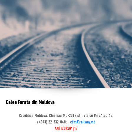
Calea Ferata din Moldova
Republica Moldova, Chisinau MD-2012,str. Vlaicu Pîrcălab 48;
(+373) 22-832-040;
cfm@railway.md
ANTICORUPȚIE