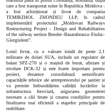
maritimă până în portul Constanța, România, după
care a fost transportat rutier în Republica Moldova -
a fost achiziționat și livrat de compania
TEMIRZHOL ZHONDEU LLP, în cadrul
implementării proiectului „Moldovan Railways
Restructuring Project – Design and Rehabilitation
of the railway section Bender–Basarabeasca–Etulia–
Giurgiulesti”.
Lotul livrat, cu o valoare totală de peste 2,1
milioane de dolari SUA, include un regulator de
balast SPZ-270 și o mașină de burat, aliniare și
nivelare DCK-32 și este foarte important pentru
proiect, deoarece consolidează semnificativ
capacitățile tehnice ale antreprenorului pe șantier și
va permite îmbunătățirea calității lucrărilor la
infrastructura feroviară, asigurarea geometriei
necesare a căii ferate și crearea condițiilor pentru
finalizarea mai eficientă a etapelor principale de
reabilitare.