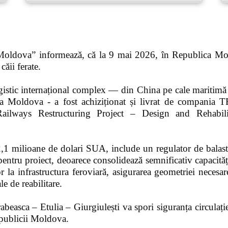
 Moldova” informează, că la 9 mai 2026, în Republica Mol
căii ferate.
ogistic internațional complex — din China pe cale maritim
ublica Moldova - a fost achiziționat și livrat de com
Railways Restructuring Project – Design and Rehabili
 2,1 milioane de dolari SUA, include un regulator de balas
entru proiect, deoarece consolidează semnificativ capacitățil
or la infrastructura feroviară, asigurarea geometriei necesare
le de reabilitare.
asca – Etulia – Giurgiulești va spori siguranța circulației,
Republicii Moldova.