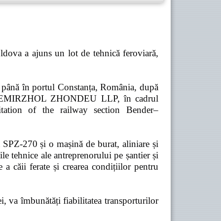
dova a ajuns un lot de tehnică feroviară,
ă până în portul Constanța, România, după
pania TEMIRZHOL ZHONDEU LLP, în cadrul
tation of the railway section Bender–
t SPZ-270 și o mașină de burat, aliniare și
e tehnice ale antreprenorului pe șantier și
 a căii ferate și crearea condițiilor pentru
 va îmbunătăți fiabilitatea transporturilor