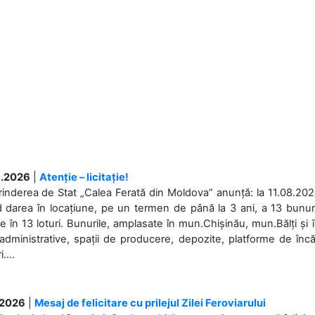
.2026
|
Atenție – licitație!
rinderea de Stat „Calea Ferată din Moldova” anunță: la 11.08.2026,
d darea în locațiune, pe un termen de până la 3 ani, a 13 bunuri
 în 13 loturi. Bunurile, amplasate în mun.Chișinău, mun.Bălți și 
 administrative, spații de producere, depozite, platforme de în
....
.2026
|
Mesaj de felicitare cu prilejul Zilei Feroviarului