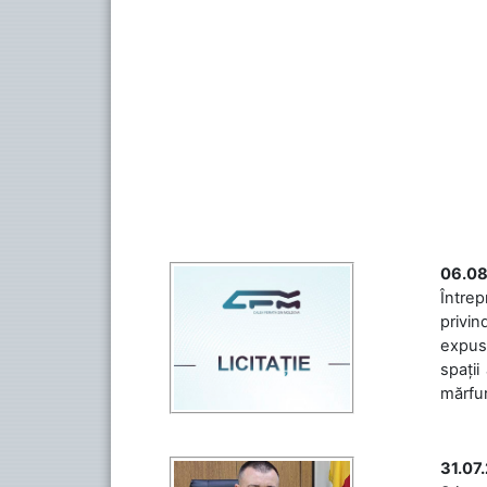
06.08
Întrep
privin
expuse
spații
mărfuri
31.07