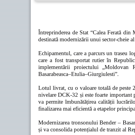
Întreprinderea de Stat “Calea Ferată din
destinată modernizării unui sector-cheie al 
Echipamentul, care a parcurs un traseu l
care a fost transportat rutier în Rep
implementării proiectului „Moldovan 
Basarabeasca–Etulia–Giurgiulesti”.
Lotul livrat, cu o valoare totală de peste
nivelare DCK-32 și este foarte important p
va permite îmbunătățirea calității lucrăril
finalizarea mai eficientă a etapelor principa
Modernizarea tronsonului Bender – Basarabe
și va consolida potențialul de tranzit al 