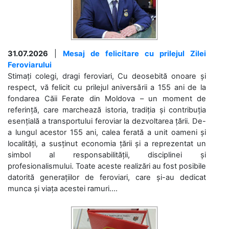
31.07.2026
|
Mesaj de felicitare cu prilejul Zilei
Feroviarului
Stimați colegi, dragi feroviari, Cu deosebită onoare și
respect, vă felicit cu prilejul aniversării a 155 ani de la
fondarea Căii Ferate din Moldova – un moment de
referință, care marchează istoria, tradiția și contribuția
esențială a transportului feroviar la dezvoltarea țării. De-
a lungul acestor 155 ani, calea ferată a unit oameni și
localități, a susținut economia țării și a reprezentat un
simbol al responsabilității, disciplinei și
profesionalismului. Toate aceste realizări au fost posibile
datorită generațiilor de feroviari, care și-au dedicat
munca și viața acestei ramuri....