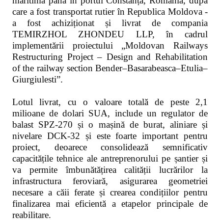
maritimă până în portul Constanța, România, după
care a fost transportat rutier în Republica Moldova -
a fost achiziționat și livrat de compania
TEMIRZHOL ZHONDEU LLP, în cadrul
implementării proiectului „Moldovan Railways
Restructuring Project – Design and Rehabilitation
of the railway section Bender–Basarabeasca–Etulia–
Giurgiulesti”.
Lotul livrat, cu o valoare totală de peste 2,1
milioane de dolari SUA, include un regulator de
balast SPZ-270 și o mașină de burat, aliniare și
nivelare DCK-32 și este foarte important pentru
proiect, deoarece consolidează semnificativ
capacitățile tehnice ale antreprenorului pe șantier și
va permite îmbunătățirea calității lucrărilor la
infrastructura feroviară, asigurarea geometriei
necesare a căii ferate și crearea condițiilor pentru
finalizarea mai eficientă a etapelor principale de
reabilitare.