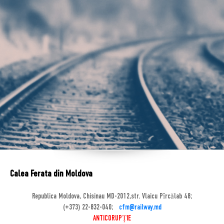
Calea Ferata din Moldova
Republica Moldova, Chisinau MD-2012,str. Vlaicu Pîrcălab 48;
(+373) 22-832-040;
cfm@railway.md
ANTICORUPȚIE