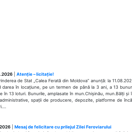
.2026
|
Atenție – licitație!
rinderea de Stat „Calea Ferată din Moldova” anunță: la 11.08.2026,
d darea în locațiune, pe un termen de până la 3 ani, a 13 bunuri
 în 13 loturi. Bunurile, amplasate în mun.Chișinău, mun.Bălți și 
 administrative, spații de producere, depozite, platforme de în
....
.2026
|
Mesaj de felicitare cu prilejul Zilei Feroviarului