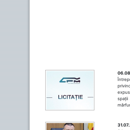
06.08
Întrep
privin
expuse
spații
mărfuri
31.07