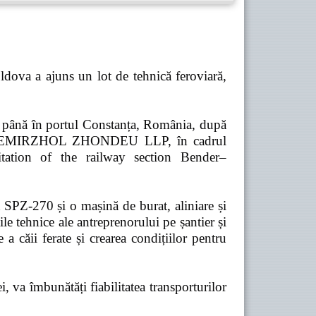
dova a ajuns un lot de tehnică feroviară,
ă până în portul Constanța, România, după
pania TEMIRZHOL ZHONDEU LLP, în cadrul
tation of the railway section Bender–
t SPZ-270 și o mașină de burat, aliniare și
e tehnice ale antreprenorului pe șantier și
 a căii ferate și crearea condițiilor pentru
 va îmbunătăți fiabilitatea transporturilor