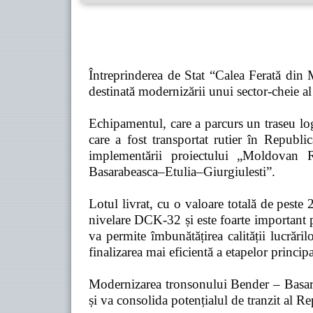
Întreprinderea de Stat “Calea Ferată din
destinată modernizării unui sector-cheie al 
Echipamentul, care a parcurs un traseu l
care a fost transportat rutier în Rep
implementării proiectului „Moldovan 
Basarabeasca–Etulia–Giurgiulesti”.
Lotul livrat, cu o valoare totală de peste
nivelare DCK-32 și este foarte important p
va permite îmbunătățirea calității lucrăril
finalizarea mai eficientă a etapelor principa
Modernizarea tronsonului Bender – Basarabe
și va consolida potențialul de tranzit al 