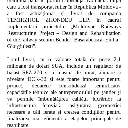
maritimă până în portul Constanța, România, după
care a fost transportat rutier în Republica Moldova -
a fost achiziționat și livrat de compania
TEMIRZHOL ZHONDEU LLP, în cadrul
implementării proiectului „Moldovan Railways
Restructuring Project – Design and Rehabilitation
of the railway section Bender–Basarabeasca–Etulia–
Giurgiulesti”.
Lotul livrat, cu o valoare totală de peste 2,1
milioane de dolari SUA, include un regulator de
balast SPZ-270 și o mașină de burat, aliniare și
nivelare DCK-32 și este foarte important pentru
proiect, deoarece consolidează semnificativ
capacitățile tehnice ale antreprenorului pe șantier și
va permite îmbunătățirea calității lucrărilor la
infrastructura feroviară, asigurarea geometriei
necesare a căii ferate și crearea condițiilor pentru
finalizarea mai eficientă a etapelor principale de
reabilitare.