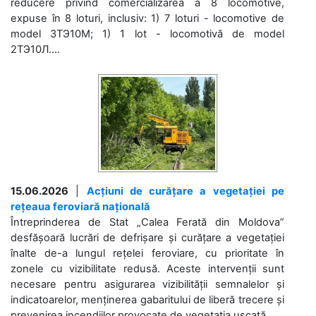
reducere privind comercializarea a 8 locomotive,
expuse în 8 loturi, inclusiv: 1) 7 loturi - locomotive de
model 3ТЭ10М; 1) 1 lot - locomotivă de model
2ТЭ10Л....
15.06.2026
|
Acțiuni de curățare a vegetației pe
rețeaua feroviară națională
Întreprinderea de Stat „Calea Ferată din Moldova”
desfășoară lucrări de defrișare și curățare a vegetației
înalte de-a lungul rețelei feroviare, cu prioritate în
zonele cu vizibilitate redusă. Aceste intervenții sunt
necesare pentru asigurarea vizibilității semnalelor și
indicatoarelor, menținerea gabaritului de liberă trecere și
prevenirea incendiilor provocate de vegetația uscată....