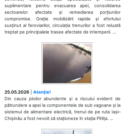
suplimentare pentru evacuarea apei, consolidarea
sectoarelor afectate și remedierea porțiunilor
compromise. Grație mobilizării rapide și efortului
susținut al feroviarilor, circulația trenurilor a fost reluată
treptat pe principalele trasee afectate de intemperii. ...
25.05.2026
|
Atenție!
Din cauza ploilor abundente și a riscului evident de
pătrundere a apei la componentele de sub vagoane și la
sistemul de alimentare electrică, trenul de pe ruta Iași–
Chișinău a fost nevoit să staționeze în stația Pîrlița. ...