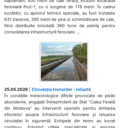
săptămâni, 400 metri de cale ferată, inclusiv estacada
feroviară Prut-1, cu o lungime de 118 metri. În cadrul
lucrărilor, cu ajutorul tehnicii speciale, au fost instalate
631 traverse, 395 metri de șine și schimbătoare de cale,
fiind distribuite totodată 360 tone de pietriș pentru
consolidarea infrastructurii feroviare. ...
25.05.2026
|
Circulația trenurilor - reluată
În condițiile meteorologice dificile provocate de ploile
abundente, angajații Întreprinderii de Stat “Calea Ferată
din Moldova” au intervenit operativ pentru limitarea
efectelor asupra infrastructurii feroviare și reluarea
circulației în siguranță. Echipele din teren au lucrat
continuu, folosind utilaje specializate și resurse