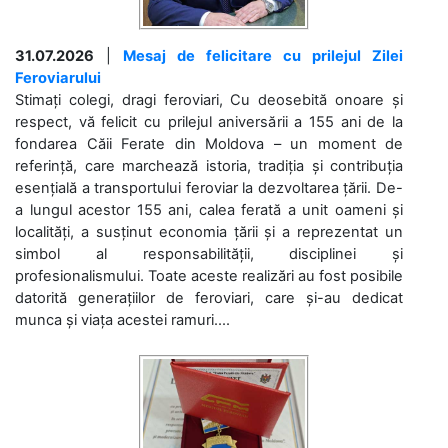
31.07.2026
|
Mesaj de felicitare cu prilejul Zilei
Feroviarului
Stimați colegi, dragi feroviari, Cu deosebită onoare și
respect, vă felicit cu prilejul aniversării a 155 ani de la
fondarea Căii Ferate din Moldova – un moment de
referință, care marchează istoria, tradiția și contribuția
esențială a transportului feroviar la dezvoltarea țării. De-
a lungul acestor 155 ani, calea ferată a unit oameni și
localități, a susținut economia țării și a reprezentat un
simbol al responsabilității, disciplinei și
profesionalismului. Toate aceste realizări au fost posibile
datorită generațiilor de feroviari, care și-au dedicat
munca și viața acestei ramuri....