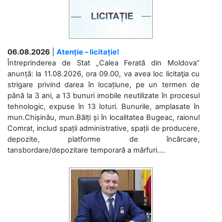
06.08.2026
|
Atenție – licitație!
Întreprinderea de Stat „Calea Ferată din Moldova”
anunță: la 11.08.2026, ora 09.00, va avea loc licitaţia cu
strigare privind darea în locațiune, pe un termen de
până la 3 ani, a 13 bunuri imobile neutilizate în procesul
tehnologic, expuse în 13 loturi. Bunurile, amplasate în
mun.Chișinău, mun.Bălți și în localitatea Bugeac, raionul
Comrat, includ spații administrative, spații de producere,
depozite, platforme de încărcare,
tansbordare/depozitare temporară a mărfuri....