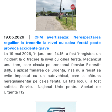
19.05.2026
|
CFM avertizează: Nerespectarea
regulilor la trecerile la nivel cu calea ferată poate
provoca accidente grave
La 19 mai 2026, în jurul orei 14.15, a fost înregistrat un
incident la o trecere la nivel cu calea ferată. Mecanicul
unui tren, care circula pe tronsonul feroviar Florești-
Bălți, a aplicat frânarea de urgență, însă nu a reușit să
evite impactul cu un autovehicul, care a pătruns
neregulamentar pe calea ferată. La fața locului a fost
solicitat Serviciul Național Unic pentru Apeluri de
Urgență 112....