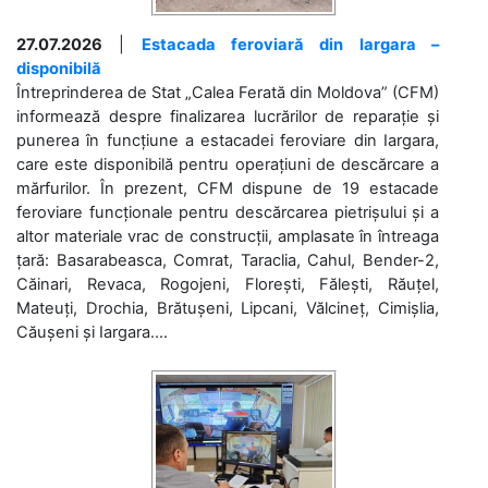
27.07.2026
|
Estacada feroviară din Iargara –
disponibilă
Întreprinderea de Stat „Calea Ferată din Moldova” (CFM)
informează despre finalizarea lucrărilor de reparație și
punerea în funcțiune a estacadei feroviare din Iargara,
care este disponibilă pentru operațiuni de descărcare a
mărfurilor. În prezent, CFM dispune de 19 estacade
feroviare funcționale pentru descărcarea pietrișului și a
altor materiale vrac de construcții, amplasate în întreaga
țară: Basarabeasca, Comrat, Taraclia, Cahul, Bender-2,
Căinari, Revaca, Rogojeni, Florești, Fălești, Răuțel,
Mateuți, Drochia, Brătușeni, Lipcani, Vălcineț, Cimișlia,
Căușeni și Iargara....