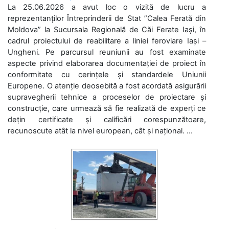
La 25.06.2026 a avut loc o vizită de lucru a
reprezentanților Întreprinderii de Stat ”Calea Ferată din
Moldova” la Sucursala Regională de Căi Ferate Iași, în
cadrul proiectului de reabilitare a liniei feroviare Iași –
Ungheni. Pe parcursul reuniunii au fost examinate
aspecte privind elaborarea documentației de proiect în
conformitate cu cerințele și standardele Uniunii
Europene. O atenție deosebită a fost acordată asigurării
supravegherii tehnice a proceselor de proiectare și
construcție, care urmează să fie realizată de experți ce
dețin certificate și calificări corespunzătoare,
recunoscute atât la nivel european, cât și național. ...