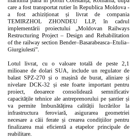
maritimă până în portul Constanța, România, după
care a fost transportat rutier în Republica Moldova -
a fost achiziționat și livrat de compania
TEMIRZHOL ZHONDEU LLP, în cadrul
implementării proiectului „Moldovan Railways
Restructuring Project – Design and Rehabilitation
of the railway section Bender–Basarabeasca–Etulia–
Giurgiulesti”.
Lotul livrat, cu o valoare totală de peste 2,1
milioane de dolari SUA, include un regulator de
balast SPZ-270 și o mașină de burat, aliniare și
nivelare DCK-32 și este foarte important pentru
proiect, deoarece consolidează semnificativ
capacitățile tehnice ale antreprenorului pe șantier și
va permite îmbunătățirea calității lucrărilor la
infrastructura feroviară, asigurarea geometriei
necesare a căii ferate și crearea condițiilor pentru
finalizarea mai eficientă a etapelor principale de
reabilitare.