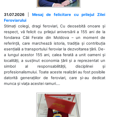
31.07.2026
|
Mesaj de felicitare cu prilejul Zilei
Feroviarului
Stimați colegi, dragi feroviari, Cu deosebită onoare și
respect, vă felicit cu prilejul aniversării a 155 ani de la
fondarea Căii Ferate din Moldova – un moment de
referință, care marchează istoria, tradiția și contribuția
esențială a transportului feroviar la dezvoltarea țării. De-
a lungul acestor 155 ani, calea ferată a unit oameni și
localități, a susținut economia țării și a reprezentat un
simbol al responsabilității, disciplinei și
profesionalismului. Toate aceste realizări au fost posibile
datorită generațiilor de feroviari, care și-au dedicat
munca și viața acestei ramuri....