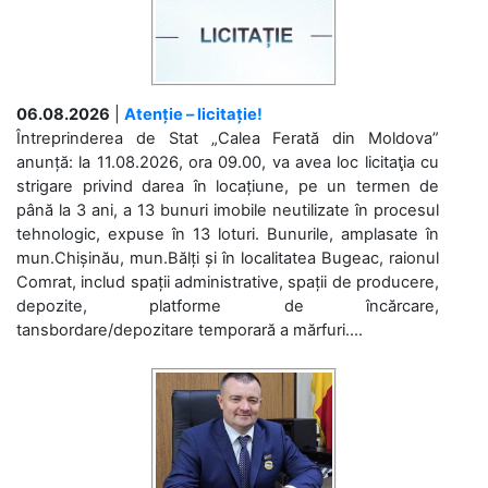
06.08.2026
|
Atenție – licitație!
Întreprinderea de Stat „Calea Ferată din Moldova”
anunță: la 11.08.2026, ora 09.00, va avea loc licitaţia cu
strigare privind darea în locațiune, pe un termen de
până la 3 ani, a 13 bunuri imobile neutilizate în procesul
tehnologic, expuse în 13 loturi. Bunurile, amplasate în
mun.Chișinău, mun.Bălți și în localitatea Bugeac, raionul
Comrat, includ spații administrative, spații de producere,
depozite, platforme de încărcare,
tansbordare/depozitare temporară a mărfuri....