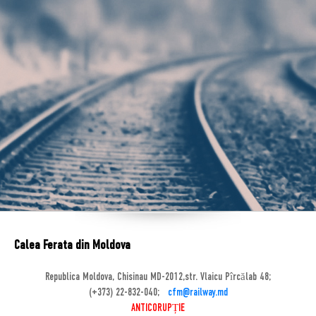
Calea Ferata din Moldova
Republica Moldova, Chisinau MD-2012,str. Vlaicu Pîrcălab 48;
(+373) 22-832-040;
cfm@railway.md
ANTICORUPȚIE