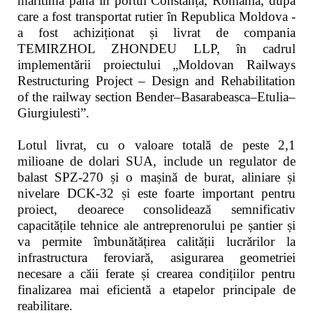
maritimă până în portul Constanța, România, după
care a fost transportat rutier în Republica Moldova -
a fost achiziționat și livrat de compania
TEMIRZHOL ZHONDEU LLP, în cadrul
implementării proiectului „Moldovan Railways
Restructuring Project – Design and Rehabilitation
of the railway section Bender–Basarabeasca–Etulia–
Giurgiulesti”.
Lotul livrat, cu o valoare totală de peste 2,1
milioane de dolari SUA, include un regulator de
balast SPZ-270 și o mașină de burat, aliniare și
nivelare DCK-32 și este foarte important pentru
proiect, deoarece consolidează semnificativ
capacitățile tehnice ale antreprenorului pe șantier și
va permite îmbunătățirea calității lucrărilor la
infrastructura feroviară, asigurarea geometriei
necesare a căii ferate și crearea condițiilor pentru
finalizarea mai eficientă a etapelor principale de
reabilitare.