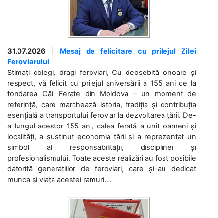
31.07.2026
|
Mesaj de felicitare cu prilejul Zilei
Feroviarului
Stimați colegi, dragi feroviari, Cu deosebită onoare și
respect, vă felicit cu prilejul aniversării a 155 ani de la
fondarea Căii Ferate din Moldova – un moment de
referință, care marchează istoria, tradiția și contribuția
esențială a transportului feroviar la dezvoltarea țării. De-
a lungul acestor 155 ani, calea ferată a unit oameni și
localități, a susținut economia țării și a reprezentat un
simbol al responsabilității, disciplinei și
profesionalismului. Toate aceste realizări au fost posibile
datorită generațiilor de feroviari, care și-au dedicat
munca și viața acestei ramuri....