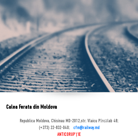
Calea Ferata din Moldova
Republica Moldova, Chisinau MD-2012,str. Vlaicu Pîrcălab 48;
(+373) 22-832-040;
cfm@railway.md
ANTICORUPȚIE